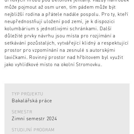
může pojmout až osm uren, tím pádem může být
nejbližší rodina a přátele nadále pospolu. Pro ty, kteří
neupřednostňují uložení pod zemí, je k dispozici
kolumbárium s jednotlivými schránkami. Další
důležité prvky návrhu jsou místa pro rozjímání a
setkávání pozůstalých, vytvářející klidný a respektující
prostor pro vzpomínání na zesnulé s autorskými
lavičkami. Rovinný prostor nad hřbitovem byl využit
jako vyhlídkové místo na okolní Stromovku.
TYP PROJEKTU
Bakalářská práce
SEMESTR
Zimní semestr 2024
STUDIJNÍ PROGRAM