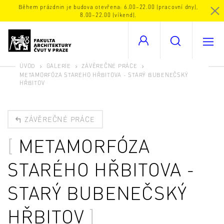
Během prázdnin je budova otevřena: 6.00–22.00 (pracovní dny),
8.00–22.00 (víkend).
ÚVOD
GALERIE
ZÁVĚREČNÉ PRÁCE
METAMORFÓZA STARÉHO HŘBITOVA - STARÝ BUBENEČSKÝ
HŘBITOV
ZÁVĚREČNÉ PRÁCE
METAMORFÓZA
STARÉHO HŘBITOVA -
STARÝ BUBENEČSKÝ
HŘBITOV