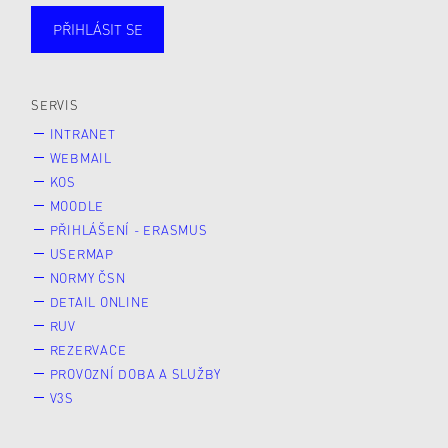
PŘIHLÁSIT SE
Studující
Zaměstnané
Alumni
Veřejnost
Zájemce* kyně o studium
SERVIS
INTRANET
WEBMAIL
KOS
MOODLE
PŘIHLÁŠENÍ - ERASMUS
USERMAP
NORMY ČSN
DETAIL ONLINE
RUV
REZERVACE
PROVOZNÍ DOBA A SLUŽBY
V3S