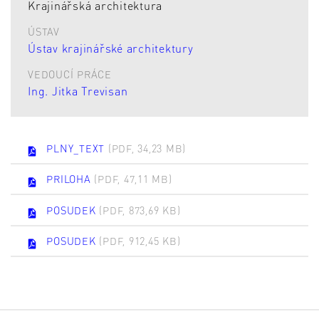
Krajinářská architektura
ÚSTAV
Ústav krajinářské architektury
VEDOUCÍ PRÁCE
Ing. Jitka Trevisan
PLNY_TEXT
(PDF, 34,23 MB)
PRILOHA
(PDF, 47,11 MB)
POSUDEK
(PDF, 873,69 KB)
POSUDEK
(PDF, 912,45 KB)