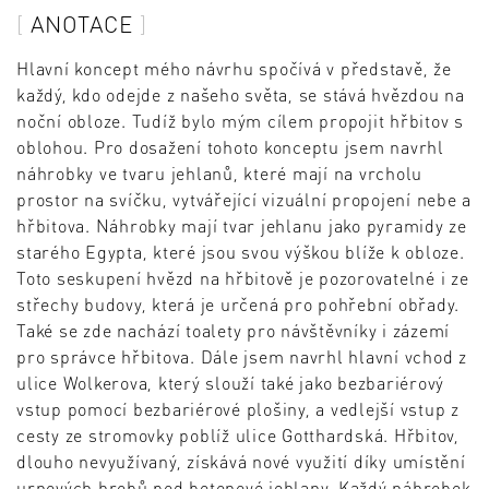
ANOTACE
Hlavní koncept mého návrhu spočívá v představě, že
každý, kdo odejde z našeho světa, se stává hvězdou na
noční obloze. Tudíž bylo mým cílem propojit hřbitov s
oblohou. Pro dosažení tohoto konceptu jsem navrhl
náhrobky ve tvaru jehlanů, které mají na vrcholu
prostor na svíčku, vytvářející vizuální propojení nebe a
hřbitova. Náhrobky mají tvar jehlanu jako pyramidy ze
starého Egypta, které jsou svou výškou blíže k obloze.
Toto seskupení hvězd na hřbitově je pozorovatelné i ze
střechy budovy, která je určená pro pohřební obřady.
Také se zde nachází toalety pro návštěvníky i zázemí
pro správce hřbitova. Dále jsem navrhl hlavní vchod z
ulice Wolkerova, který slouží také jako bezbariérový
vstup pomocí bezbariérové plošiny, a vedlejší vstup z
cesty ze stromovky poblíž ulice Gotthardská. Hřbitov,
dlouho nevyužívaný, získává nové využití díky umístění
urnových hrobů pod betonové jehlany. Každý náhrobek