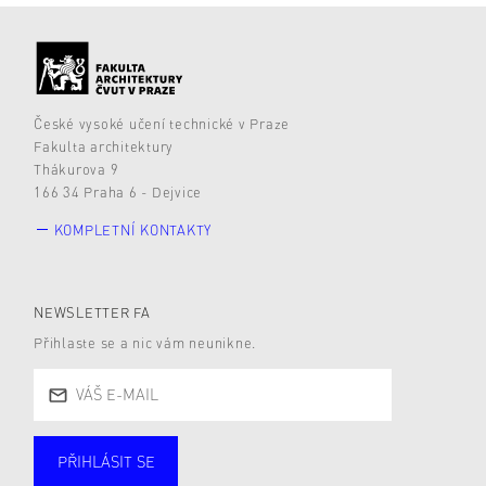
České vysoké učení technické v Praze
Fakulta architektury
Thákurova 9
166 34 Praha 6 - Dejvice
KOMPLETNÍ KONTAKTY
NEWSLETTER FA
Přihlaste se a nic vám neunikne.
PŘIHLÁSIT SE
Studující
Zaměstnané
Alumni