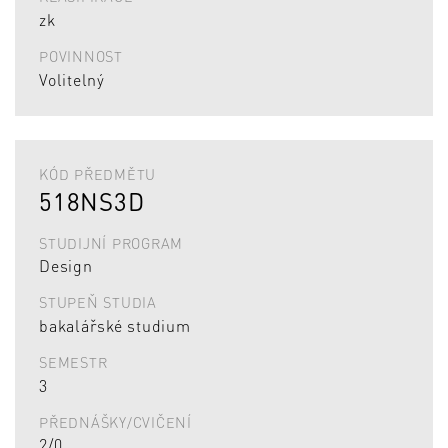
zk
POVINNOST
Volitelný
KÓD PŘEDMĚTU
518NS3D
STUDIJNÍ PROGRAM
Design
STUPEŇ STUDIA
bakalářské studium
SEMESTR
3
PŘEDNÁŠKY/CVIČENÍ
2/0