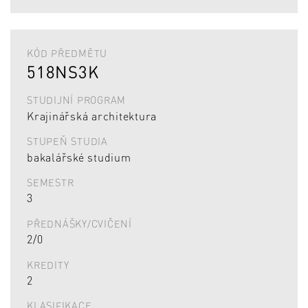
KÓD PŘEDMĚTU
518NS3K
STUDIJNÍ PROGRAM
Krajinářská architektura
STUPEŇ STUDIA
bakalářské studium
SEMESTR
3
PŘEDNÁŠKY/CVIČENÍ
2/0
KREDITY
2
KLASIFIKACE