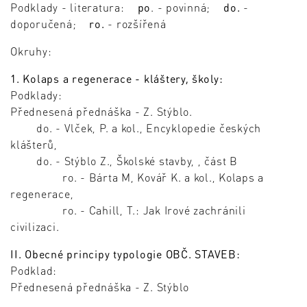
Podklady - literatura:
po
. - povinná;
do.
-
doporučená;
ro.
- rozšířená
Okruhy:
1. Kolaps a regenerace - kláštery, školy:
Podklady:
Přednesená přednáška - Z. Stýblo.
do. - Vlček, P. a kol., Encyklopedie českých
klášterů,
do. - Stýblo Z., Školské stavby, , část B
ro. - Bárta M, Kovář K. a kol., Kolaps a
regenerace,
ro. - Cahill, T.: Jak Irové zachránili
civilizaci.
II. Obecné principy typologie OBČ. STAVEB:
Podklad:
Přednesená přednáška - Z. Stýblo