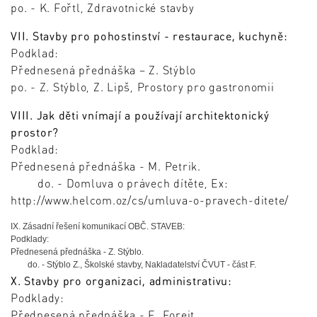
po. - K. Fořtl, Zdravotnické stavby
VII. Stavby pro pohostinství - restaurace, kuchyně:
Podklad:
Přednesená přednáška – Z. Stýblo
po. - Z. Stýblo, Z. Lipš, Prostory pro gastronomii
VIII. Jak děti vnímají a používají architektonický
prostor?
Podklad:
Přednesená přednáška - M. Petrik.
do. - Domluva o právech dítěte, Ex:
http://www.helcom.oz/cs/umluva-o-pravech-ditete/
IX. Zásadní řešení komunikací OBČ. STAVEB:
Podklady:
Přednesená přednáška - Z. Stýblo.
do. - Stýblo Z., Školské stavby, Nakladatelství ČVUT - část F.
X. Stavby pro organizaci, administrativu:
Podklady:
Přednesená přednáška - E. Forejt.