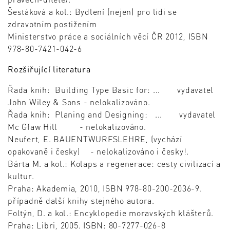
Šestáková a kol.: Bydlení (nejen) pro lidi se
zdravotním postižením
Ministerstvo práce a sociálních věcí ČR 2012, ISBN
978-80-7421-042-6
Rozšiřující literatura
Řada knih: Building Type Basic for: ... vydavatel
John Wiley & Sons - nelokalizováno.
Řada knih: Planing and Designing: ... vydavatel
Mc Gfaw Hill - nelokalizováno.
Neufert, E. BAUENTWURFSLEHRE, (vychází
opakovaně i česky) - nelokalizováno i česky!.
Bárta M. a kol.: Kolaps a regenerace: cesty civilizací a
kultur.
Praha: Akademia, 2010, ISBN 978-80-200-2036-9.
případně další knihy stejného autora.
Foltýn, D. a kol.: Encyklopedie moravských klášterů.
Praha: Libri, 2005. ISBN: 80-7277-026-8