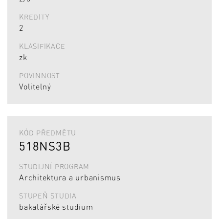
KREDITY
2
KLASIFIKACE
zk
POVINNOST
Volitelný
KÓD PŘEDMĚTU
518NS3B
STUDIJNÍ PROGRAM
Architektura a urbanismus
STUPEŇ STUDIA
bakalářské studium