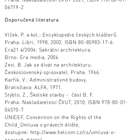
06719-2
Doporučená literatura
Vlček, P. a kol.: Encyklopedie českých klášterů.
Praha: Libri, 1998, 2002, ISBN 80-85983-17-6.
Era21 4/2004: Sakrální architektura.
Brno: Era media, 2004
Zevi, B. Jak se dívat na architekturu.
Československý spisovatel, Praha. 1966.
Karfík, V.: Administratívné budovy.
Bratisllava: ALFA, 1971.
Stýblo, Z., Školské stavby - část B, F.
Praha: Nakladatelství ČVUT, 2010, ISBN 978-80-01-
04570-7
UNICEF, Convention on the Rights of the
Child_Úmluva o právech dítěte,
dostupné: http://www.helcom.cz/cs/umluva-o-
pravech-ditete/.