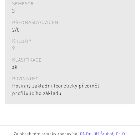
SEMESTR
3
PŘEDNÁŠKY/CVIČENÍ
2/0
KREDITY
2
KLASIFIKACE
zk
POVINNOST
Povinný základní teoretický předmět
profilujícího základu
Za obsah této stránky zodpovídá:
RNDr. Jiří Šrubař, Ph.D.