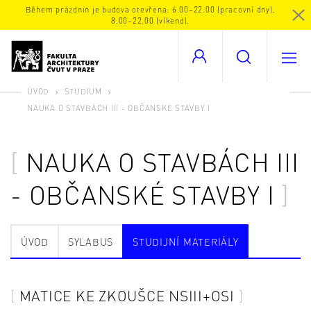
Během prázdnin je budova otevřena: 6.00–22.00 (pracovní dny),
8.00–22.00 (víkend).
ÚVOD
STUDIUM
NAUKA O STAVBÁCH III - OBČANSKÉ STAVBY I
NAUKA O STAVBÁCH III
- OBČANSKÉ STAVBY I
ÚVOD
SYLABUS
STUDIJNÍ MATERIÁLY
MATICE KE ZKOUŠCE NSIII+OSI