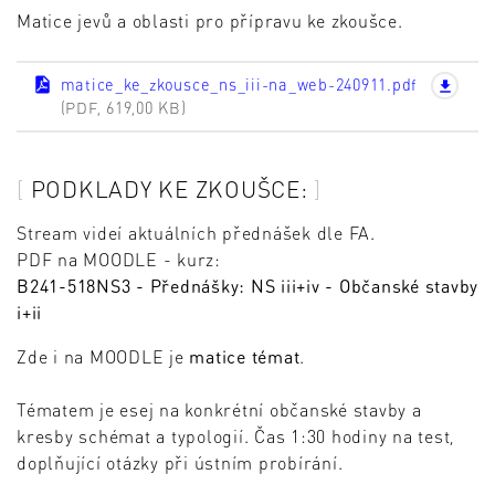
Matice jevů a oblasti pro přípravu ke zkoušce.
matice_ke_zkousce_ns_iii-na_web-240911.pdf
(PDF, 619,00 KB)
PODKLADY KE ZKOUŠCE:
Stream videí aktuálních přednášek dle FA.
PDF na MOODLE - kurz:
B241-518NS3 - Přednášky: NS iii+iv - Občanské stavby
i+ii
Zde i na MOODLE je
matice témat
.
Tématem je esej na konkrétní občanské stavby a
kresby schémat a typologií. Čas 1:30 hodiny na test,
doplňující otázky při ústním probírání.