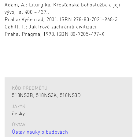
Adam, A.: Liturgika. Křesťanská bohoslužba a její
vývoj (s. 400 – 437).
Praha: Vyšehrad, 2001. ISBN 978-80-7021-968-3
Cahill, T.: Jak Irové zachránili civilizaci.
Praha: Pragma, 1998. ISBN 80-7205-497-X
KÓD PŘEDMĚTU
518NS3B, 518NS3K, 518NS3D
JAZYK
česky
ÚSTAV
Ústav nauky o budovách