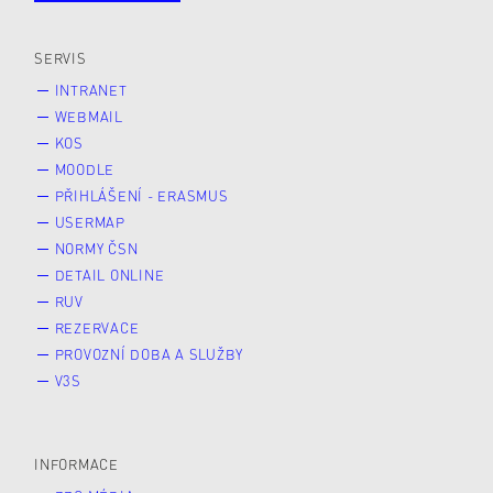
Veřejnost
Zájemce* kyně o studium
SERVIS
INTRANET
WEBMAIL
KOS
MOODLE
PŘIHLÁŠENÍ - ERASMUS
USERMAP
NORMY ČSN
DETAIL ONLINE
RUV
REZERVACE
PROVOZNÍ DOBA A SLUŽBY
V3S
INFORMACE