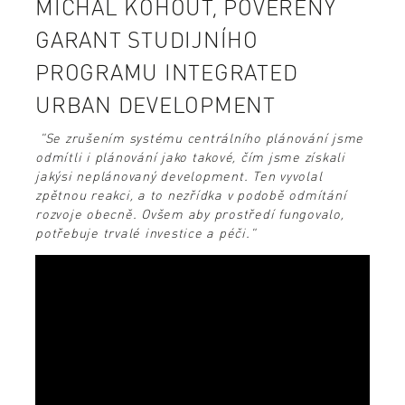
MICHAL KOHOUT, POVĚŘENÝ
GARANT STUDIJNÍHO
PROGRAMU INTEGRATED
URBAN DEVELOPMENT
"Se zrušením systému centrálního plánování jsme
odmítli i plánování jako takové, čím jsme získali
jakýsi neplánovaný development. Ten vyvolal
zpětnou reakci, a to nezřídka v podobě odmítání
rozvoje obecně. Ovšem aby prostředí fungovalo,
potřebuje trvalé investice a péči."