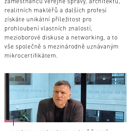
zaměstnanců veřejné správy, architektů,
realitních makléřů a dalších profesí
získáte unikátní příležitost pro
prohloubení vlastních znalostí,
mezioborové diskuse a networking, a to
vše společně s mezinárodně uznávaným
mikrocertifikátem.