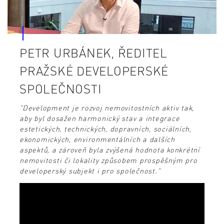
PETR URBÁNEK, ŘEDITEL
PRAŽSKÉ DEVELOPERSKÉ
SPOLEČNOSTI
"Development je rozvoj nemovitostních aktiv tak,
aby byl dosažen harmonický stav a integrace
estetických, technických, dopravních, sociálních,
ekonomických, environmentálních a dalších
aspektů, a zároveň byla zvýšená hodnota konkrétní
nemovitosti či lokality způsobem prospěšným pro
developerský subjekt i pro společnost."