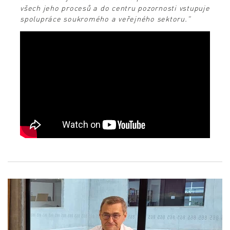
všech jeho procesů a do centru pozornosti vstupuje
spolupráce soukromého a veřejného sektoru."