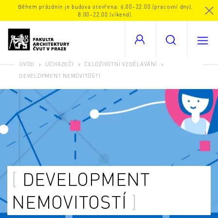
Během prázdnin je budova otevřena: 6.00–22.00 (pracovní dny),
8.00–22.00 (víkend).
ÚVOD
UCHAZEČI
CELOŽIVOTNÍ VZDĚLÁVÁNÍ
DEVELOPMENT NEMOVITOSTÍ
DEVELOPMENT
NEMOVITOSTÍ