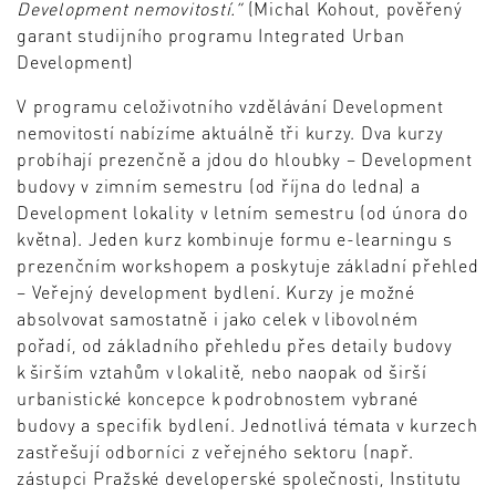
Development nemovitostí.”
(Michal Kohout, pověřený
garant studijního programu Integrated Urban
Development)
V programu celoživotního vzdělávání Development
nemovitostí nabízíme aktuálně tři kurzy. Dva kurzy
probíhají prezenčně a jdou do hloubky – Development
budovy v zimním semestru (od října do ledna) a
Development lokality v letním semestru (od února do
května). Jeden kurz kombinuje formu e-learningu s
prezenčním workshopem a poskytuje základní přehled
– Veřejný development bydlení. Kurzy je možné
absolvovat samostatně i jako celek v libovolném
pořadí, od základního přehledu přes detaily budovy
k širším vztahům v lokalitě, nebo naopak od širší
urbanistické koncepce k podrobnostem vybrané
budovy a specifik bydlení. Jednotlivá témata v kurzech
zastřešují odborníci z veřejného sektoru (např.
zástupci Pražské developerské společnosti, Institutu