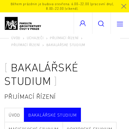
Během prázdnin je budova otevřena: 6.00–22.00 (pracovní dny),
8.00–22.00 (víkend).
ÚVOD
UCHAZEČI
PŘIJÍMACÍ ŘÍZENÍ
PŘIJÍMACÍ ŘÍZENÍ
BAKALÁŘSKÉ STUDIUM
BAKALÁŘSKÉ
STUDIUM
PŘIJÍMACÍ ŘÍZENÍ
ÚVOD
BAKALÁŘSKÉ STUDIUM