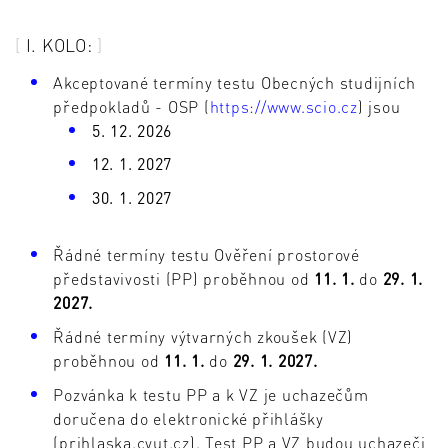
I. KOLO:
Akceptované termíny testu Obecných studijních
předpokladů - OSP (
https://www.scio.cz
) jsou
5. 12. 2026
12. 1. 2027
30. 1. 2027
Řádné termíny testu Ověření prostorové
představivosti (PP) proběhnou od
11. 1.
do
29. 1.
2027.
Řádné termíny výtvarných zkoušek (VZ)
proběhnou od
11. 1.
do
29. 1. 2027.
Pozvánka k testu PP a k VZ je uchazečům
doručena do elektronické přihlášky
(prihlaska.cvut.cz). Test PP a VZ budou uchazeči