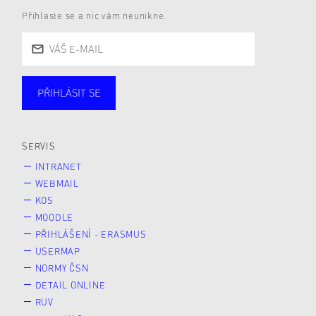
Přihlaste se a nic vám neunikne.
PŘIHLÁSIT SE
Studující
Zaměstnané
Alumni
Veřejnost
Zájemce* kyně o studium
SERVIS
INTRANET
WEBMAIL
KOS
MOODLE
PŘIHLÁŠENÍ - ERASMUS
USERMAP
NORMY ČSN
DETAIL ONLINE
RUV