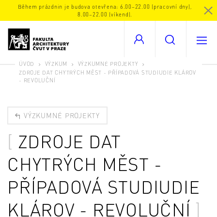
Během prázdnin je budova otevřena: 6.00–22.00 (pracovní dny),
8.00–22.00 (víkend).
ÚVOD
VÝZKUM
VÝZKUMNÉ PROJEKTY
ZDROJE DAT CHYTRÝCH MĚST - PŘÍPADOVÁ STUDIUDIE KLÁROV
- REVOLUČNÍ
VÝZKUMNÉ PROJEKTY
ZDROJE DAT
CHYTRÝCH MĚST -
PŘÍPADOVÁ STUDIUDIE
KLÁROV - REVOLUČNÍ