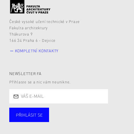
České vysoké učení technické v Praze
Fakulta architektury
Thákurova 9
166 34 Praha 6 - Dejvice
KOMPLETNÍ KONTAKTY
NEWSLETTER FA
Přihlaste se a nic vám neunikne.
PŘIHLÁSIT SE
Studující
Zaměstnané
Alumni
Veřejnost
Zájemce* kyně o studium