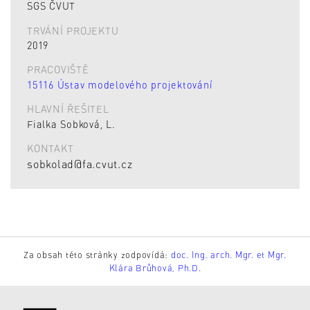
SGS ČVUT
TRVÁNÍ PROJEKTU
2019
PRACOVIŠTĚ
15116 Ústav modelového projektování
HLAVNÍ ŘEŠITEL
Fialka Sobková, L.
KONTAKT
sobkolad@fa.cvut.cz
Za obsah této stránky zodpovídá:
doc. Ing. arch. Mgr. et Mgr.
Klára Brůhová, Ph.D.