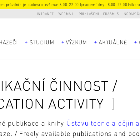
m prázdnin je budova otevřena: 6.00–22.00 (pracovní dny), 8.00–22.00 (víkend
INTRANET
WEBMAIL
PŘIHLÁŠENÍ - ERASMUS
NORMY Č
HAZEČI
STUDIUM
VÝZKUM
AKTUÁLNĚ
IKAČNÍ ČINNOST /
CATION ACTIVITY
né publikace a knihy
Ústavu teorie a dějin a
ze. / Freely available publications and bo