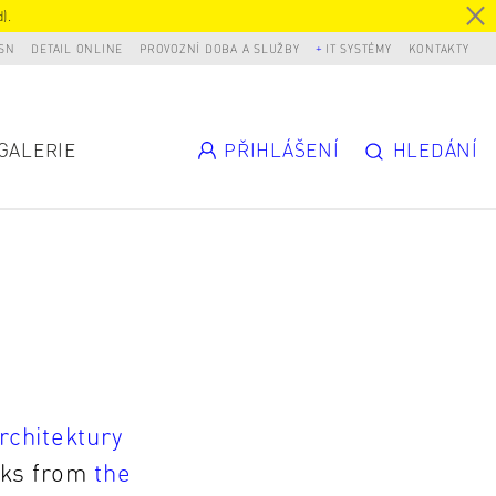
).
SN
DETAIL ONLINE
PROVOZNÍ DOBA A SLUŽBY
IT SYSTÉMY
KONTAKTY
GALERIE
PŘIHLÁŠENÍ
HLEDÁNÍ
rchitektury
oks from
the