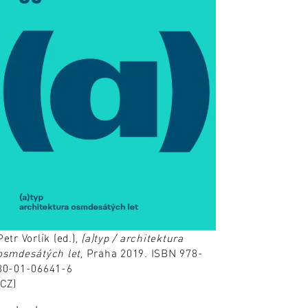
Petr Vorlík (ed.),
(a)typ / architektura
osmdesátých let
, Praha 2019. ISBN 978-
80-01-06641-6
(CZ)