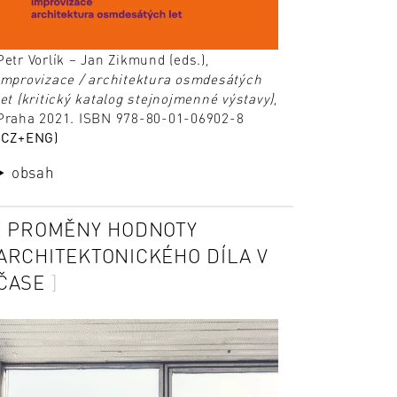
Petr Vorlík – Jan Zikmund (eds.),
improvizace / architektura osmdesátých
let (kritický katalog stejnojmenné výstavy)
,
Praha 2021. ISBN 978-80-01-06902-8
(CZ+ENG)
obsah
PROMĚNY HODNOTY
ARCHITEKTONICKÉHO DÍLA V
ČASE