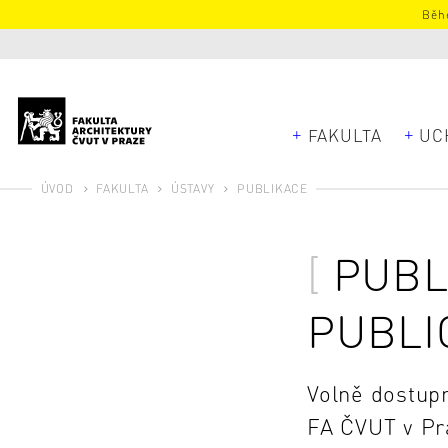
Běhe
FAKULTA
UC
ÚVOD
FAKULTA
ÚSTAVY
PUBLIKACE
PUBL
PUBLI
Volně dostup
FA ČVUT v Pra