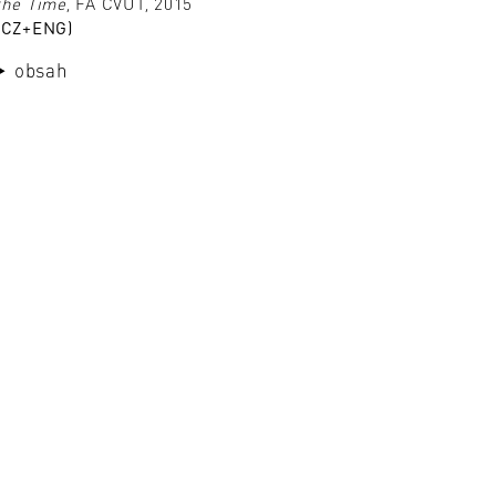
the Time
, FA ČVUT, 2015
(CZ+ENG)
obsah