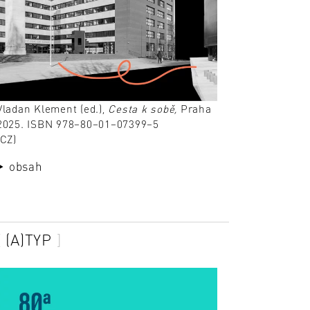
Vladan Klement (ed.),
Cesta k sobě,
Praha
2025. ISBN 978–80–01–07399–5
(CZ)
obsah
(A)TYP