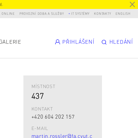
).
L ONLINE
PROVOZNÍ DOBA A SLUŽBY
IT SYSTÉMY
KONTAKTY
ENGLISH
GALERIE
PŘIHLÁŠENÍ
HLEDÁNÍ
MÍSTNOST
437
KONTAKT
+420 604 202 157
E-MAIL
martin.rossler@fa.cvut.c