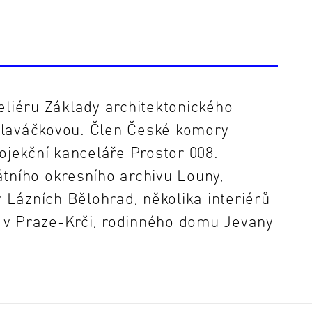
eliéru Základy architektonického
Hlaváčkovou. Člen České komory
rojekční kanceláře Prostor 008.
átního okresního archivu Louny,
v Lázních Bělohrad, několika interiérů
 v Praze-Krči, rodinného domu Jevany