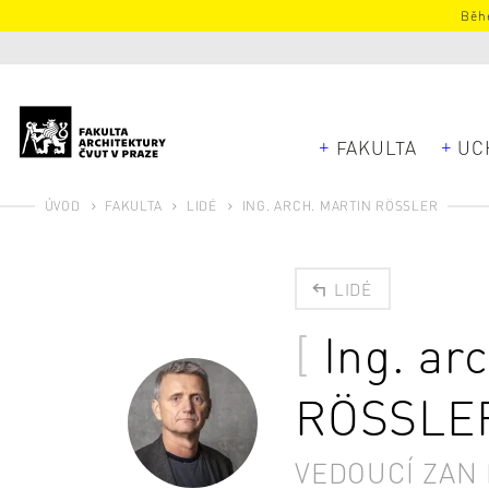
Běhe
FAKULTA
UC
ÚVOD
FAKULTA
LIDÉ
ING. ARCH. MARTIN RÖSSLER
LIDÉ
Ing. ar
RÖSSLE
VEDOUCÍ ZAN