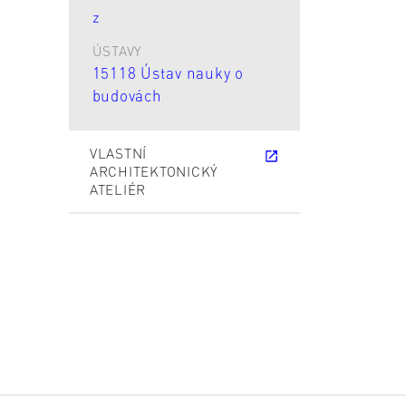
z
ÚSTAVY
15118 Ústav nauky o
budovách
VLASTNÍ
ARCHITEKTONICKÝ
ATELIÉR