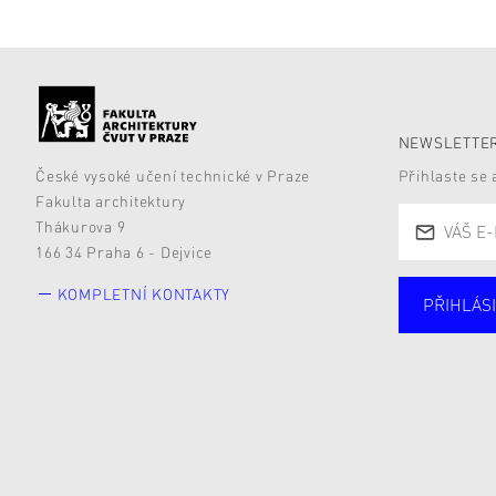
NEWSLETTER
České vysoké učení technické v Praze
Přihlaste se
Fakulta architektury
Thákurova 9
166 34 Praha 6 - Dejvice
KOMPLETNÍ KONTAKTY
PŘIHLÁSI
Studují
Alumni
Zájemc