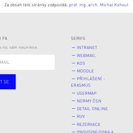
Za obsah této stránky zodpovídá:
prof. Ing. arch. Michal Kohout
 FA
SERVIS
 a nic vám neunikne.
INTRANET
WEBMAIL
KOS
MOODLE
PŘIHLÁŠENÍ -
T SE
ERASMUS
cí
Zaměstnané
USERMAP
Veřejnost
NORMY ČSN
e* kyně o studium
DETAIL ONLINE
RUV
REZERVACE
PROVOZNÍ DOBA A