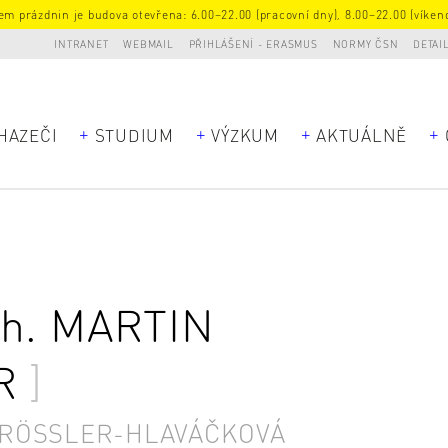
m prázdnin je budova otevřena: 6.00–22.00 (pracovní dny), 8.00–22.00 (víkend
INTRANET
WEBMAIL
PŘIHLÁŠENÍ - ERASMUS
NORMY ČSN
DETAI
HAZEČI
STUDIUM
VÝZKUM
AKTUÁLNĚ
ch.
MARTIN
R
 RÖSSLER-HLAVÁČKOVÁ