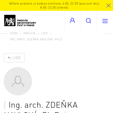
Během prázdnin je budova otevřena: 6.00–22.00 (pracovní dny),
8.00–22.00 (víkend).
ÚVOD
FAKULTA
LIDÉ
ING. ARCH. ZDEŇKA HAVLOVÁ, PH.D.
LIDÉ
Ing. arch.
ZDEŇKA