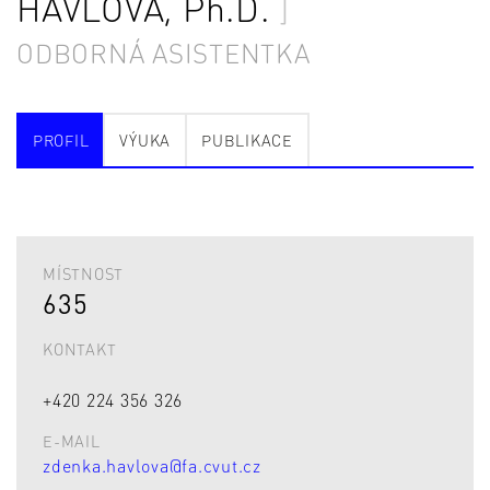
HAVLOVÁ
, Ph.D.
ODBORNÁ ASISTENTKA
PROFIL
VÝUKA
PUBLIKACE
MÍSTNOST
635
KONTAKT
+420 224 356 326
E-MAIL
zdenka.havlova@fa.cvut.cz