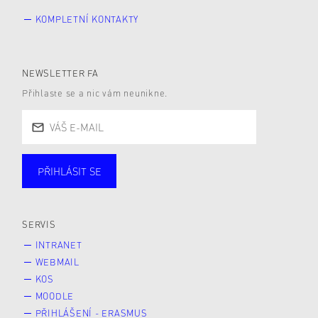
KOMPLETNÍ KONTAKTY
NEWSLETTER FA
Přihlaste se a nic vám neunikne.
PŘIHLÁSIT SE
Studující
Zaměstnané
Alumni
Veřejnost
Zájemce* kyně o studium
SERVIS
INTRANET
WEBMAIL
KOS
MOODLE
PŘIHLÁŠENÍ - ERASMUS