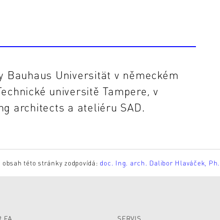
ry Bauhaus Universität v německém
Technické universitě Tampere, v
ing architects a ateliéru SAD.
 obsah této stránky zodpovídá:
doc. Ing. arch. Dalibor Hlaváček, Ph
 FA
SERVIS