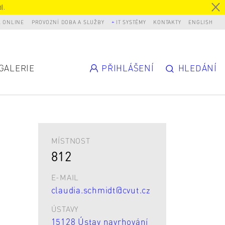
).
L ONLINE
PROVOZNÍ DOBA A SLUŽBY
IT SYSTÉMY
KONTAKTY
ENGLISH
GALERIE
PŘIHLÁŠENÍ
HLEDÁNÍ
MÍSTNOST
812
E-MAIL
claudia.schmidt@cvut.cz
ÚSTAVY
15128 Ústav navrhování