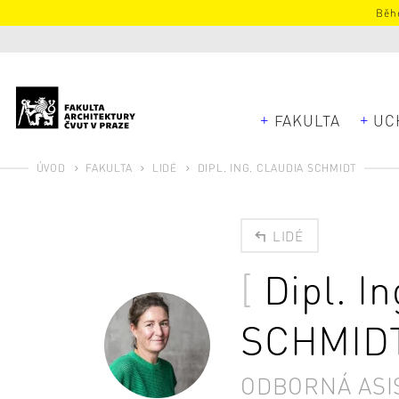
Běhe
FAKULTA
UC
ÚVOD
FAKULTA
LIDÉ
DIPL. ING. CLAUDIA SCHMIDT
LIDÉ
Dipl. I
SCHMID
ODBORNÁ ASI