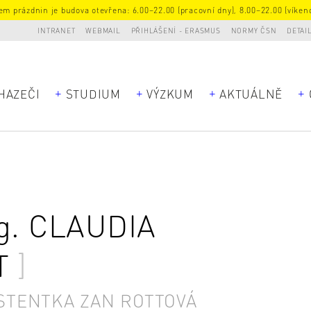
m prázdnin je budova otevřena: 6.00–22.00 (pracovní dny), 8.00–22.00 (víkend
INTRANET
WEBMAIL
PŘIHLÁŠENÍ - ERASMUS
NORMY ČSN
DETAI
HAZEČI
STUDIUM
VÝZKUM
AKTUÁLNĚ
ng.
CLAUDIA
T
STENTKA ZAN ROTTOVÁ