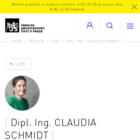
Během prázdnin je budova otevřena: 6.00–22.00 (pracovní dny),
8.00–22.00 (víkend).
ÚVOD
FAKULTA
LIDÉ
DIPL. ING. CLAUDIA SCHMIDT
LIDÉ
Dipl. Ing.
CLAUDIA
SCHMIDT