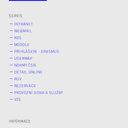
Veřejnost
Zájemce* kyně o studium
SERVIS
INTRANET
WEBMAIL
KOS
MOODLE
PŘIHLÁŠENÍ - ERASMUS
USERMAP
NORMY ČSN
DETAIL ONLINE
RUV
REZERVACE
PROVOZNÍ DOBA A SLUŽBY
V3S
INFORMACE