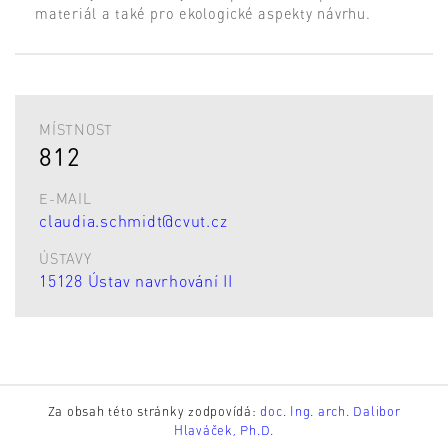
materiál a také pro ekologické aspekty návrhu.
MÍSTNOST
812
E-MAIL
claudia.schmidt@cvut.cz
ÚSTAVY
15128 Ústav navrhování II
Za obsah této stránky zodpovídá:
doc. Ing. arch. Dalibor
Hlaváček, Ph.D.