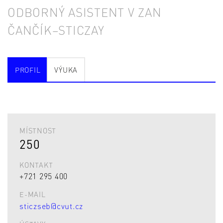
ODBORNÝ ASISTENT V ZAN
ČANČÍK–STICZAY
PROFIL
VÝUKA
MÍSTNOST
250
KONTAKT
+721 295 400
E-MAIL
sticzseb@cvut.cz