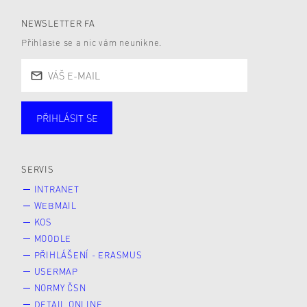
NEWSLETTER FA
Přihlaste se a nic vám neunikne.
PŘIHLÁSIT SE
Studující
Zaměstnané
Alumni
Veřejnost
Zájemce* kyně o studium
SERVIS
INTRANET
WEBMAIL
KOS
MOODLE
PŘIHLÁŠENÍ - ERASMUS
USERMAP
NORMY ČSN
DETAIL ONLINE