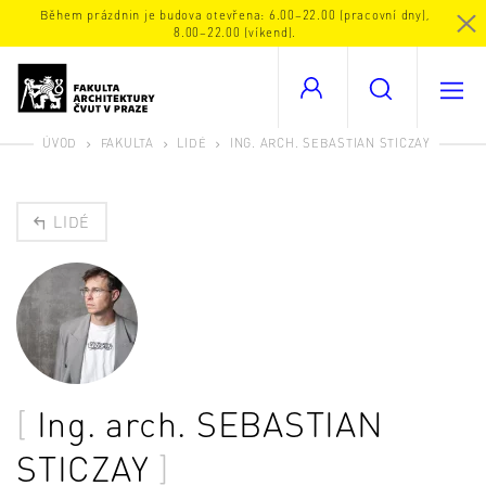
Během prázdnin je budova otevřena: 6.00–22.00 (pracovní dny),
8.00–22.00 (víkend).
ÚVOD
FAKULTA
LIDÉ
ING. ARCH. SEBASTIAN STICZAY
LIDÉ
Ing. arch.
SEBASTIAN
STICZAY