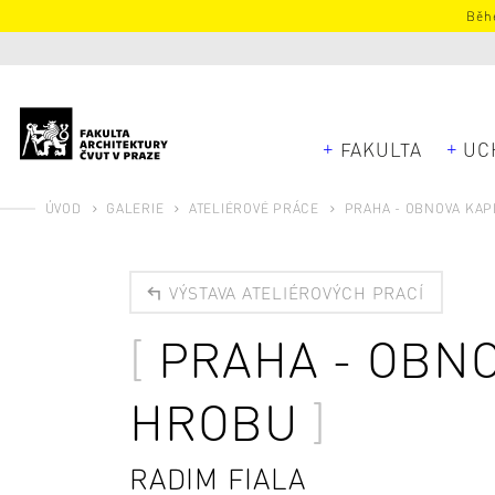
Běhe
FAKULTA
UC
ÚVOD
GALERIE
ATELIÉROVÉ PRÁCE
PRAHA - OBNOVA KAP
VÝSTAVA ATELIÉROVÝCH PRACÍ
PRAHA - OBNO
HROBU
RADIM FIALA