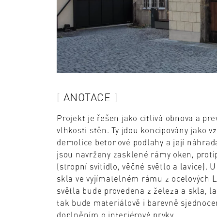
ANOTACE
Projekt je řešen jako citlivá obnova a pr
vlhkosti stěn. Ty jdou koncipovány jako 
demolice betonové podlahy a její náhrad
jsou navrženy zasklené rámy oken, protip
(stropní svítidlo, věčné světlo a lavice)
skla ve vyjímatelném rámu z ocelových L 
světla bude provedena z železa a skla, la
tak bude materiálově i barevně sjednoc
doplněním o interiérové prvky.