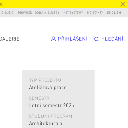
).
L ONLINE
PROVOZNÍ DOBA A SLUŽBY
IT SYSTÉMY
KONTAKTY
ENGLISH
GALERIE
PŘIHLÁŠENÍ
HLEDÁNÍ
TYP PROJEKTU
Ateliérová práce
SEMESTR
Letní semestr 2025
STUDIJNÍ PROGRAM
Architektura a