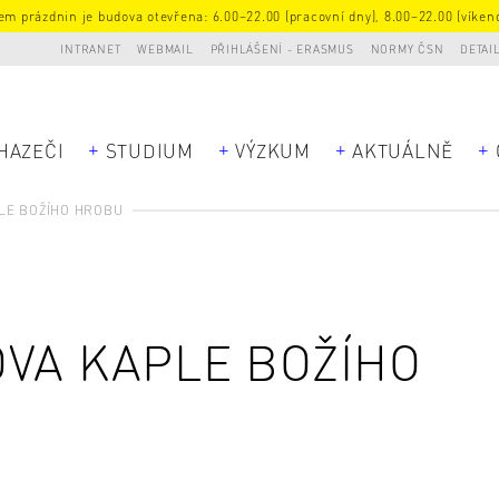
m prázdnin je budova otevřena: 6.00–22.00 (pracovní dny), 8.00–22.00 (víkend
INTRANET
WEBMAIL
PŘIHLÁŠENÍ - ERASMUS
NORMY ČSN
DETAI
HAZEČI
STUDIUM
VÝZKUM
AKTUÁLNĚ
LE BOŽÍHO HROBU
VA KAPLE BOŽÍHO