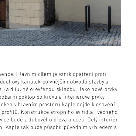
evence. Hlavním cílem je vznik opatření proti
vzduchový kanálek po vnějším obvodu stavby a
a za difuzně otevřenou skladbu. Jako nové prvky
ožární poklop do krovu a interiérové prvky
. U oken v hlavním prostoru kaple dojde k osazení
profilů. Konstrukce stropního svítidla i věčného
vice bude z dubového dřeva a oceli. Celý interiér
en. Kaple tak bude působit původním vzhledem s