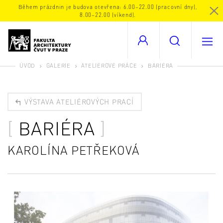
Během prázdnin je budova otevřena: 6.00–22.00 (pracovní dny),
8.00–22.00 (víkend).
ÚVOD
GALERIE
ATELIÉROVÉ PRÁCE
BARIÉRA
VÝSTAVA ATELIÉROVÝCH PRACÍ
BARIÉRA
KAROLÍNA PETŘEKOVÁ