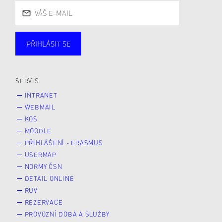
PŘIHLÁSIT SE
Studující
Zaměstnané
Alumni
Veřejnost
Zájemce* kyně o studium
SERVIS
INTRANET
WEBMAIL
KOS
MOODLE
PŘIHLÁŠENÍ - ERASMUS
USERMAP
NORMY ČSN
DETAIL ONLINE
RUV
REZERVACE
PROVOZNÍ DOBA A SLUŽBY