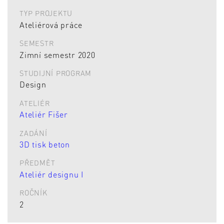
TYP PROJEKTU
Ateliérová práce
SEMESTR
Zimní semestr 2020
STUDIJNÍ PROGRAM
Design
ATELIÉR
Ateliér Fišer
ZADÁNÍ
3D tisk beton
PŘEDMĚT
Ateliér designu I
ROČNÍK
2