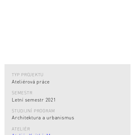
TYP PROJEKTU
Ateliérová práce
SEMESTR
Letní semestr 2021
STUDIJNÍ PROGRAM
Architektura a urbanismus
ATELIÉR