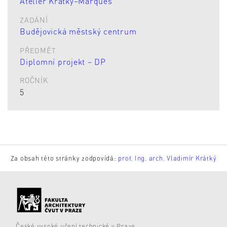
Ateliér Krátký–Marques
ZADÁNÍ
Budějovická městský centrum
PŘEDMĚT
Diplomní projekt – DP
ROČNÍK
5
Za obsah této stránky zodpovídá:
prof. Ing. arch. Vladimír Krátký
České vysoké učení technické v Praze