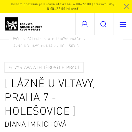
Během prázdnin je budova otevřena: 6.00–22.00 (pracovní dny),
8.00–22.00 (víkend).
ÚVOD
GALERIE
ATELIÉROVÉ PRÁCE
LÁZNĚ U VLTAVY, PRAHA 7 - HOLEŠOVICE
VÝSTAVA ATELIÉROVÝCH PRACÍ
LÁZNĚ U VLTAVY,
PRAHA 7 -
HOLEŠOVICE
DIANA IMRICHOVÁ