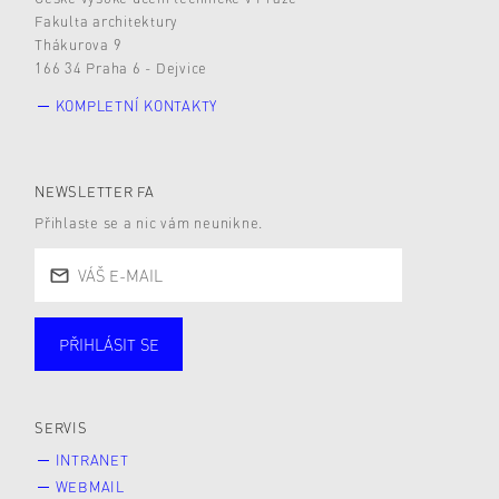
Fakulta architektury
Thákurova 9
166 34 Praha 6 - Dejvice
KOMPLETNÍ KONTAKTY
NEWSLETTER FA
Přihlaste se a nic vám neunikne.
PŘIHLÁSIT SE
Studující
Zaměstnané
Alumni
Veřejnost
Zájemce* kyně o studium
SERVIS
INTRANET
WEBMAIL