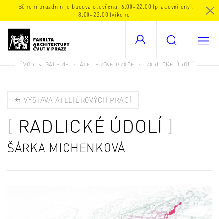
Během prázdnin je budova otevřena: 6.00–22.00 (pracovní dny),
8.00–22.00 (víkend).
ÚVOD
GALERIE
ATELIÉROVÉ PRÁCE
RADLICKÉ ÚDOLÍ
VÝSTAVA ATELIÉROVÝCH PRACÍ
RADLICKÉ ÚDOLÍ
ŠÁRKA MICHENKOVÁ