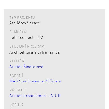
TYP PROJEKTU
Ateliérová práce
SEMESTR
Letní semestr 2021
STUDIJNÍ PROGRAM
Architektura a urbanismus
ATELIÉR
Ateliér Šindlerová
ZADÁNÍ
Mezi Smíchovem a Zličínem
PŘEDMĚT
Ateliér urbanismus – ATUR
ROČNÍK