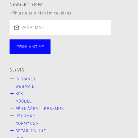
NEWSLETTER FA
Přihlaste se a nic vám neunikne.
PŘIHLÁSIT SE
Studující
Zaměstnané
Alumni
Veřejnost
Zájemce* kyně o studium
SERVIS
INTRANET
WEBMAIL
KOS
MOODLE
PŘIHLÁŠENÍ - ERASMUS
USERMAP
NORMY ČSN
DETAIL ONLINE
RUV