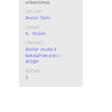
urbanismus
ATELIÉR
Ateliér Seho
ZADÁNÍ
A - Vlašim
PŘEDMĚT
Ateliér studie k
bakalářské práci –
ATSBP
ROČNÍK
3