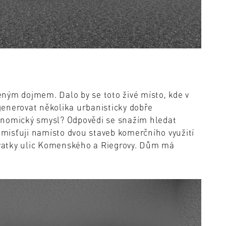
ným dojmem. Dalo by se toto živé místo, kde v
egenerovat několika urbanisticky dobře
onomický smysl? Odpovědi se snažím hledat
misťuji namísto dvou staveb komerčního využití
vatky ulic Komenského a Riegrovy. Dům má