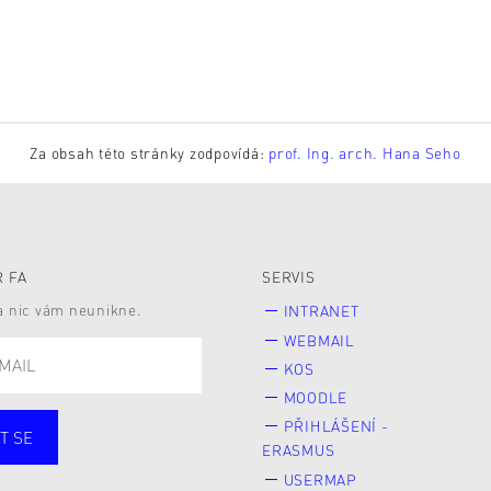
Za obsah této stránky zodpovídá:
prof. Ing. arch. Hana Seho
 FA
SERVIS
 a nic vám neunikne.
INTRANET
WEBMAIL
KOS
MOODLE
PŘIHLÁŠENÍ -
T SE
ERASMUS
cí
Zaměstnané
USERMAP