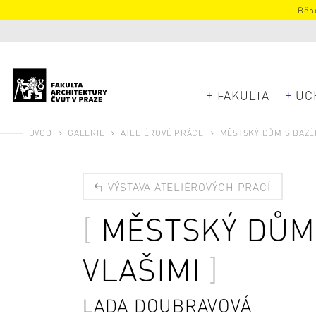
Běhe
FAKULTA
UC
ÚVOD
GALERIE
ATELIÉROVÉ PRÁCE
MĚSTSKÝ DŮM S BAZÉ
VÝSTAVA ATELIÉROVÝCH PRACÍ
MĚSTSKÝ DŮM
VLAŠIMI
LADA DOUBRAVOVÁ