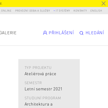
).
L ONLINE
PROVOZNÍ DOBA A SLUŽBY
IT SYSTÉMY
KONTAKTY
ENGLISH
GALERIE
PŘIHLÁŠENÍ
HLEDÁNÍ
TYP PROJEKTU
Ateliérová práce
SEMESTR
Letní semestr 2021
STUDIJNÍ PROGRAM
Architektura a