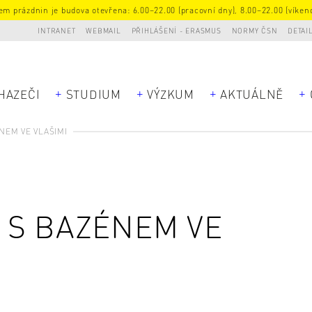
m prázdnin je budova otevřena: 6.00–22.00 (pracovní dny), 8.00–22.00 (víkend
INTRANET
WEBMAIL
PŘIHLÁŠENÍ - ERASMUS
NORMY ČSN
DETAI
HAZEČI
STUDIUM
VÝZKUM
AKTUÁLNĚ
NEM VE VLAŠIMI
 S BAZÉNEM VE