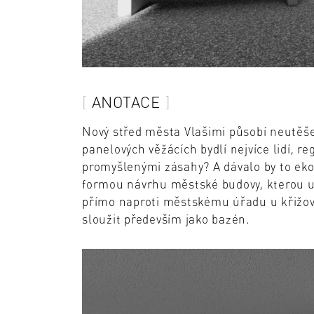
ANOTACE
Nový střed města Vlašimi působí neutěše
panelových věžácích bydlí nejvíce lidí, r
promyšlenými zásahy? A dávalo by to ek
formou návrhu městské budovy, kterou u
přímo naproti městskému úřadu u křižo
sloužit především jako bazén.