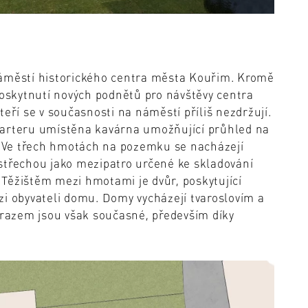
náměstí historického centra města Kouřim. Kromě
poskytnutí nových podnětů pro návštěvy centra
eří se v současnosti na náměstí příliš nezdržují.
parteru umístěna kavárna umožňující průhled na
h. Ve třech hmotách na pozemku se nacházejí
d střechou jako mezipatro určené ke skladování
. Těžištěm mezi hmotami je dvůr, poskytující
zi obyvateli domu. Domy vycházejí tvaroslovím a
výrazem jsou však současné, především díky