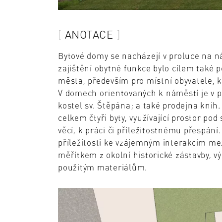
ANOTACE
Bytové domy se nacházejí v proluce na 
zajištění obytné funkce bylo cílem také 
města, především pro místní obyvatele, kt
V domech orientovaných k náměstí je v 
kostel sv. Štěpána; a také prodejna kni
celkem čtyři byty, využívající prostor po
věcí, k práci či příležitostnému přespání
příležitosti ke vzájemným interakcím me
měřítkem z okolní historické zástavby, 
použitým materiálům.