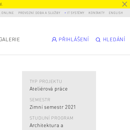
).
L ONLINE
PROVOZNÍ DOBA A SLUŽBY
IT SYSTÉMY
KONTAKTY
ENGLISH
GALERIE
PŘIHLÁŠENÍ
HLEDÁNÍ
TYP PROJEKTU
Ateliérová práce
SEMESTR
Zimní semestr 2021
STUDIJNÍ PROGRAM
Architektura a