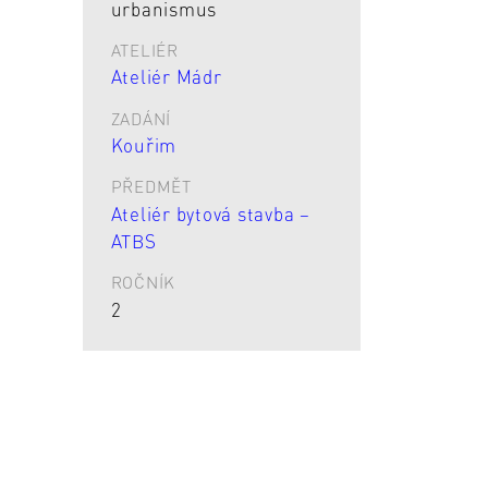
urbanismus
ATELIÉR
Ateliér Mádr
ZADÁNÍ
Kouřim
PŘEDMĚT
Ateliér bytová stavba –
ATBS
ROČNÍK
2