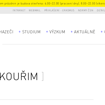
m prázdnin je budova otevřena: 6.00–22.00 (pracovní dny), 8.00–22.00 (víkend
INTRANET
WEBMAIL
PŘIHLÁŠENÍ - ERASMUS
NORMY ČSN
DETAI
HAZEČI
STUDIUM
VÝZKUM
AKTUÁLNĚ
M
 KOUŘIM