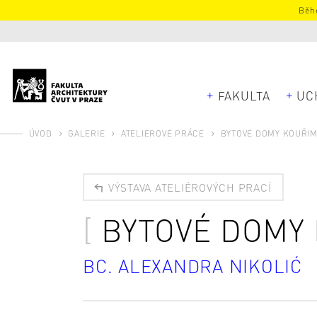
Běhe
FAKULTA
UC
ÚVOD
GALERIE
ATELIÉROVÉ PRÁCE
BYTOVÉ DOMY KOUŘI
VÝSTAVA ATELIÉROVÝCH PRACÍ
BYTOVÉ DOMY
BC. ALEXANDRA NIKOLIĆ