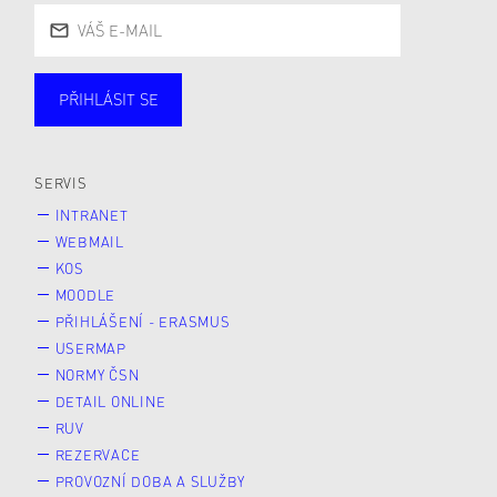
PŘIHLÁSIT SE
Studující
Zaměstnané
Alumni
Veřejnost
Zájemce* kyně o studium
SERVIS
INTRANET
WEBMAIL
KOS
MOODLE
PŘIHLÁŠENÍ - ERASMUS
USERMAP
NORMY ČSN
DETAIL ONLINE
RUV
REZERVACE
PROVOZNÍ DOBA A SLUŽBY