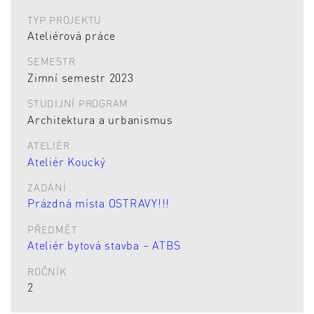
TYP PROJEKTU
Ateliérová práce
SEMESTR
Zimní semestr 2023
STUDIJNÍ PROGRAM
Architektura a urbanismus
ATELIÉR
Ateliér Koucký
ZADÁNÍ
Prázdná místa OSTRAVY!!!
PŘEDMĚT
Ateliér bytová stavba – ATBS
ROČNÍK
2