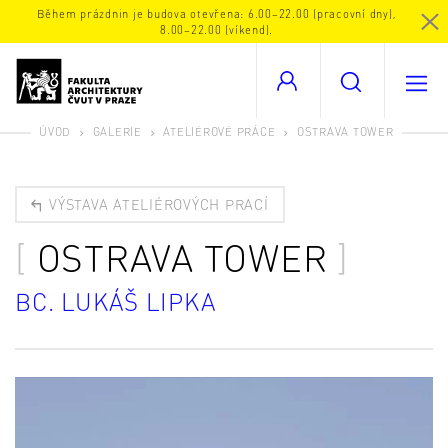
Během prázdnin je budova otevřena: 6.00–22.00 (pracovní dny),
8.00–22.00 (víkend).
ÚVOD
GALERIE
ATELIÉROVÉ PRÁCE
OSTRAVA TOWER
VÝSTAVA ATELIÉROVÝCH PRACÍ
OSTRAVA TOWER
BC. LUKÁŠ LIPKA