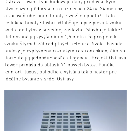
Ostrava Tower. Tvar budovy je daný predovšetkým
štvorcovým pôdorysom o rozmeroch 24 na 24 metrov,
a zároveň uberaním hmoty z vyšších podlaží. Táto
redukcia hmoty stavbu odľahčuje a prispieva k vniku
svetla do bytov v susednej zástavbe. Stavba je taktiež
definovaná jej vyvýšením o 1,5 metra čo prispelo k
vzniku štyroch záhrad plných zelene a života. Fasáda
budovy je ovplyvnená rovnakým rastrom okien, čím sa
docielila jej jednoduchosť a elegancia. Projekt Ostrava
Tower prináša do oblasti 71 nových bytov. Ponúka
komfort, luxus, pohodlie a vytvára tak priestor pre
ideálne bývanie v srdci Ostravy.