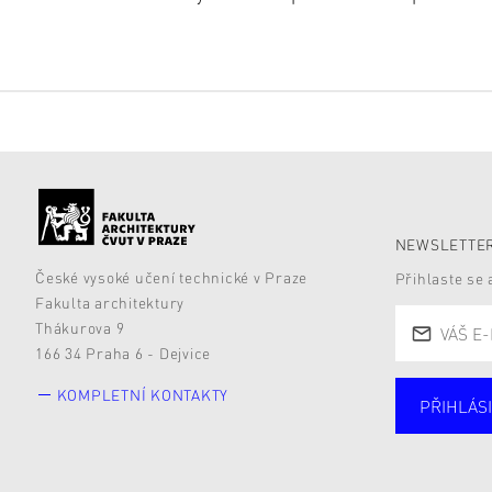
NEWSLETTER
České vysoké učení technické v Praze
Přihlaste se
Fakulta architektury
Thákurova 9
166 34 Praha 6 - Dejvice
KOMPLETNÍ KONTAKTY
PŘIHLÁSI
Studují
Alumni