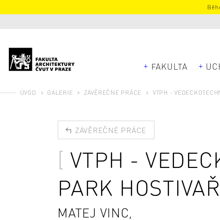
Běhe
FAKULTA
UC
ÚVOD
GALERIE
ZÁVĚREČNÉ PRÁCE
VTPH - VEDECKOTECH
ZÁVĚREČNÉ PRÁCE
VTPH - VEDE
PARK HOSTIVA
MATEJ VINC,