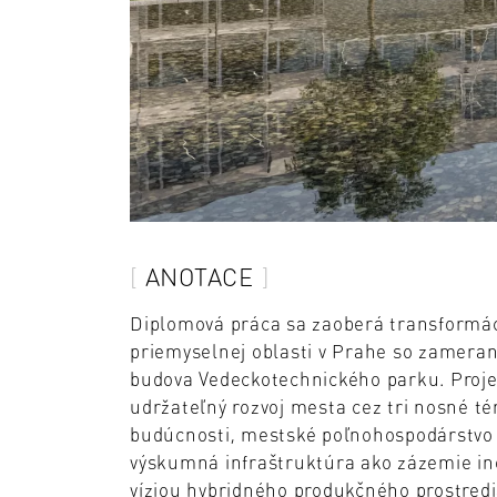
ANOTACE
Diplomová práca sa zaoberá transformá
priemyselnej oblasti v Prahe so zameran
budova Vedeckotechnického parku. Projek
udržateľný rozvoj mesta cez tri nosné 
budúcnosti, mestské poľnohospodárstvo a
výskumná infraštruktúra ako zázemie in
víziou hybridného produkčného prostredia