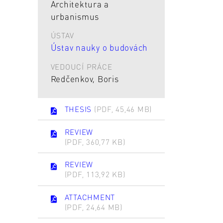
Architektura a
urbanismus
ÚSTAV
Ústav nauky o budovách
VEDOUCÍ PRÁCE
Redčenkov, Boris
THESIS
(PDF, 45,46 MB)
REVIEW
(PDF, 360,77 KB)
REVIEW
(PDF, 113,92 KB)
ATTACHMENT
(PDF, 24,64 MB)