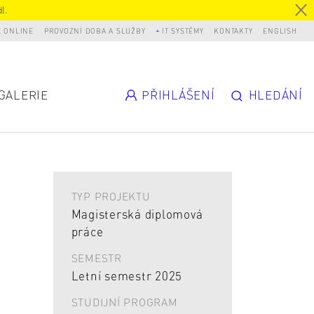
).
L ONLINE
PROVOZNÍ DOBA A SLUŽBY
IT SYSTÉMY
KONTAKTY
ENGLISH
GALERIE
PŘIHLÁŠENÍ
HLEDÁNÍ
TYP PROJEKTU
Magisterská diplomová
práce
SEMESTR
Letní semestr 2025
STUDIJNÍ PROGRAM