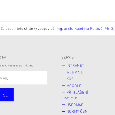
Za obsah této stránky zodpovídá:
Ing. arch. Kateřina Rottová, Ph.D.
 FA
SERVIS
 a nic vám neunikne.
INTRANET
WEBMAIL
KOS
MOODLE
PŘIHLÁŠENÍ -
T SE
ERASMUS
cí
Zaměstnané
USERMAP
Veřejnost
NORMY ČSN