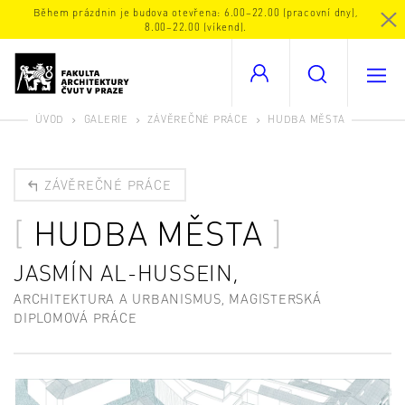
Během prázdnin je budova otevřena: 6.00–22.00 (pracovní dny),
8.00–22.00 (víkend).
ÚVOD
GALERIE
ZÁVĚREČNÉ PRÁCE
HUDBA MĚSTA
ZÁVĚREČNÉ PRÁCE
HUDBA MĚSTA
JASMÍN AL-HUSSEIN,
ARCHITEKTURA A URBANISMUS, MAGISTERSKÁ
DIPLOMOVÁ PRÁCE