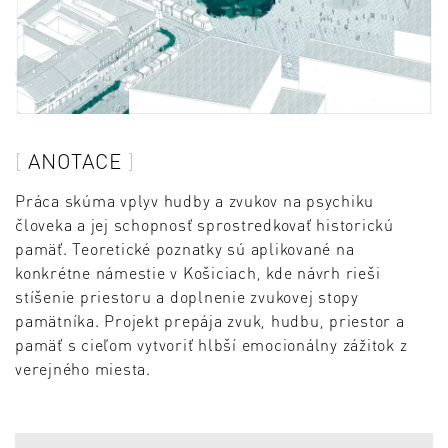
ANOTACE
Práca skúma vplyv hudby a zvukov na psychiku
človeka a jej schopnosť sprostredkovať historickú
pamäť. Teoretické poznatky sú aplikované na
konkrétne námestie v Košiciach, kde návrh rieši
stíšenie priestoru a doplnenie zvukovej stopy
pamätníka. Projekt prepája zvuk, hudbu, priestor a
pamäť s cieľom vytvoriť hlbší emocionálny zážitok z
verejného miesta.