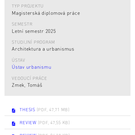
TYP PROJEKTU
Magisterská diplomová práce
SEMESTR
Letní semestr 2025
STUDIJNÍ PROGRAM
Architektura a urbanismus
ÚSTAV
Ústav urbanismu
VEDOUCÍ PRÁCE
Zmek, Tomáš
THESIS
(PDF, 47,71 MB)
REVIEW
(PDF, 47,55 KB)