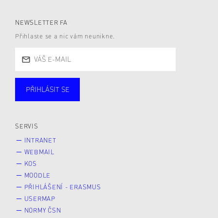
NEWSLETTER FA
Přihlaste se a nic vám neunikne.
PŘIHLÁSIT SE
Studující
Zaměstnané
Alumni
Veřejnost
Zájemce* kyně o studium
SERVIS
INTRANET
WEBMAIL
KOS
MOODLE
PŘIHLÁŠENÍ - ERASMUS
USERMAP
NORMY ČSN