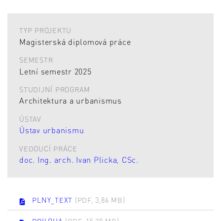
TYP PROJEKTU
Magisterská diplomová práce
SEMESTR
Letní semestr 2025
STUDIJNÍ PROGRAM
Architektura a urbanismus
ÚSTAV
Ústav urbanismu
VEDOUCÍ PRÁCE
doc. Ing. arch. Ivan Plicka, CSc.
PLNY_TEXT
(PDF, 3,86 MB)
PRILOHA
(PDF, 15,78 MB)