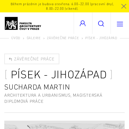
Během prázdnin je budova otevřena: 6.00–22.00 (pracovní dny),
8.00–22.00 (víkend).
ÚVOD
GALERIE
ZÁVĚREČNÉ PRÁCE
PÍSEK - JIHOZÁPAD
ZÁVĚREČNÉ PRÁCE
PÍSEK - JIHOZÁPAD
SUCHARDA MARTIN
ARCHITEKTURA A URBANISMUS, MAGISTERSKÁ
DIPLOMOVÁ PRÁCE