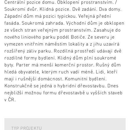
Centrální pozice domu. Obklopení prostranstvím. /
Soukromí dvůr. Klidná pozice. Dvě zadání. Dva domy.
Západní dům má pozici typickou. Veřejná přední
fasáda. Soukromá zahrada. Východní dům je obklopen
ze všech stran veřejným prostranstvím. Zasahuje do
nového liniového parku podél Botiče. Ze severu je
vymezen vnitřním náměstím lokality a z jihu uzavírá
rozšířený záliv parku. Rozdílná prostředí udávají dvě
rozdílné formy bydlení. Klidný dům plní soukromé
byty. Parter má menší komerční prostor. Rušný dům
hledá obyvatele, kterým ruch vadí méně. Lidi, kteří
mají i rušnější domácnost. Komunitní bydlení.
Konstrukčně se jedná o hybridní dřevostavbu. Dnes
nejbližší možnou formu dřevostavbě u vyšších staveb
v ČR.
TYP PROJEKTU