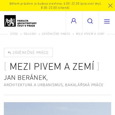
Během prázdnin je budova otevřena: 6.00–22.00 (pracovní dny),
8.00–22.00 (víkend).
ÚVOD
GALERIE
ZÁVĚREČNÉ PRÁCE
MEZI PIVEM A ZEMÍ
ZÁVĚREČNÉ PRÁCE
MEZI PIVEM A ZEMÍ
JAN BERÁNEK,
ARCHITEKTURA A URBANISMUS, BAKALÁŘSKÁ PRÁCE