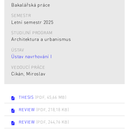
Bakalářská práce
SEMESTR
Letní semestr 2025
STUDIJNÍ PROGRAM
Architektura a urbanismus
ÚSTAV
Ústav navrhování I
VEDOUCÍ PRÁCE
Cikán, Miroslav
THESIS
(PDF, 45,66 MB)
REVIEW
(PDF, 218,18 KB)
REVIEW
(PDF, 244,76 KB)