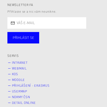
NEWSLETTER FA
Přihlaste se a nic vám neunikne.
PŘIHLÁSIT SE
Studující
Zaměstnané
Alumni
Veřejnost
Zájemce* kyně o studium
SERVIS
INTRANET
WEBMAIL
KOS
MOODLE
PŘIHLÁŠENÍ - ERASMUS
USERMAP
NORMY ČSN
DETAIL ONLINE