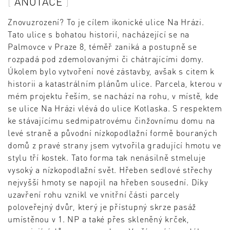
ANOTACE
Znovuzrození? To je cílem ikonické ulice Na Hrázi.
Tato ulice s bohatou historií, nacházející se na
Palmovce v Praze 8, téměř zaniká a postupně se
rozpadá pod zdemolovanými či chátrajícími domy.
Úkolem bylo vytvoření nové zástavby, avšak s citem k
historii a katastrálním plánům ulice. Parcela, kterou v
mém projektu řeším, se nachází na rohu, v místě, kde
se ulice Na Hrázi vlévá do ulice Kotlaska. S respektem
ke stávajícímu sedmipatrovému činžovnímu domu na
levé straně a původní nízkopodlažní formě bouraných
domů z pravé strany jsem vytvořila gradující hmotu ve
stylu tří kostek. Tato forma tak nenásilně stmeluje
vysoký a nízkopodlažní svět. Hřeben sedlové střechy
nejvyšší hmoty se napojil na hřeben sousední. Díky
uzavření rohu vznikl ve vnitřní části parcely
poloveřejný dvůr, který je přístupný skrze pasáž
umístěnou v 1. NP a také přes skleněný krček,