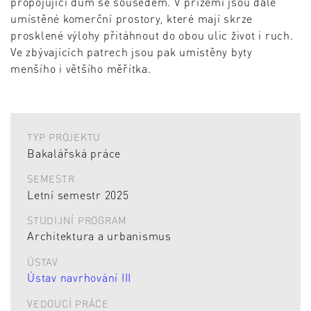
propojující dům se sousedem. V přízemí jsou dále
umístěné komerční prostory, které mají skrze
prosklené výlohy přitáhnout do obou ulic život i ruch.
Ve zbývajících patrech jsou pak umístěny byty
menšího i většího měřítka.
TYP PROJEKTU
Bakalářská práce
SEMESTR
Letní semestr 2025
STUDIJNÍ PROGRAM
Architektura a urbanismus
ÚSTAV
Ústav navrhování III
VEDOUCÍ PRÁCE