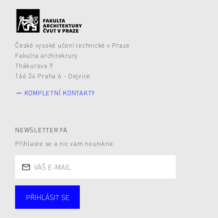
České vysoké učení technické v Praze
Fakulta architektury
Thákurova 9
166 34 Praha 6 - Dejvice
KOMPLETNÍ KONTAKTY
NEWSLETTER FA
Přihlaste se a nic vám neunikne.
PŘIHLÁSIT SE
Studující
Zaměstnané
Alumni