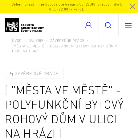
Během prázdnin je budova otevřena: 6.00–22.00 (pracovní dny),
8.00–22.00 (víkend).
ÚVOD
GALERIE
ZÁVĚREČNÉ PRÁCE
"MĚSTA VE MĚSTĚ" - POLYFUNKČNÍ BYTOVÝ ROHOVÝ DŮM V
ULICI NA HRÁZI
ZÁVĚREČNÉ PRÁCE
"MĚSTA VE MĚSTĚ" -
POLYFUNKČNÍ BYTOVÝ
ROHOVÝ DŮM V ULICI
NA HRÁZI