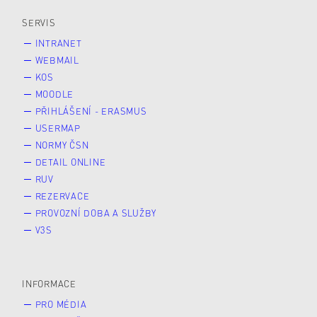
Veřejnost
Zájemce* kyně o studium
SERVIS
INTRANET
WEBMAIL
KOS
MOODLE
PŘIHLÁŠENÍ - ERASMUS
USERMAP
NORMY ČSN
DETAIL ONLINE
RUV
REZERVACE
PROVOZNÍ DOBA A SLUŽBY
V3S
INFORMACE
PRO MÉDIA