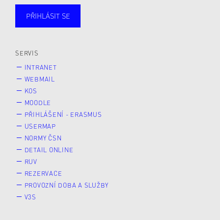
PŘIHLÁSIT SE
Studující
Zaměstnané
Alumni
Veřejnost
Zájemce* kyně o studium
SERVIS
INTRANET
WEBMAIL
KOS
MOODLE
PŘIHLÁŠENÍ - ERASMUS
USERMAP
NORMY ČSN
DETAIL ONLINE
RUV
REZERVACE
PROVOZNÍ DOBA A SLUŽBY
V3S