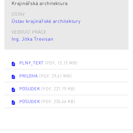
Krajinářská architektura
ÚSTAV
Ústav krajinářské architektury
VEDOUCÍ PRÁCE
Ing. Jitka Trevisan
PLNY_TEXT
(PDF, 15,13 MB)
PRILOHA
(PDF, 29,61 MB)
POSUDEK
(PDF, 221,15 KB)
POSUDEK
(PDF, 235,66 KB)