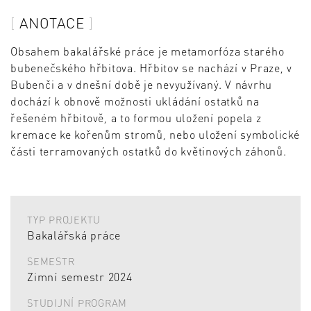
ANOTACE
Obsahem bakalářské práce je metamorfóza starého
bubenečského hřbitova. Hřbitov se nachází v Praze, v
Bubenči a v dnešní době je nevyužívaný. V návrhu
dochází k obnově možnosti ukládání ostatků na
řešeném hřbitově, a to formou uložení popela z
kremace ke kořenům stromů, nebo uložení symbolické
části terramovaných ostatků do květinových záhonů.
TYP PROJEKTU
Bakalářská práce
SEMESTR
Zimní semestr 2024
STUDIJNÍ PROGRAM