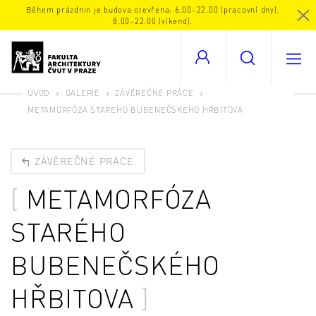
Během prázdnin je budova otevřena: 6.00–22.00 (pracovní dny),
8.00–22.00 (víkend).
ÚVOD
GALERIE
ZÁVĚREČNÉ PRÁCE
METAMORFÓZA STARÉHO BUBENEČSKÉHO HŘBITOVA
ZÁVĚREČNÉ PRÁCE
METAMORFÓZA
STARÉHO
BUBENEČSKÉHO
HŘBITOVA