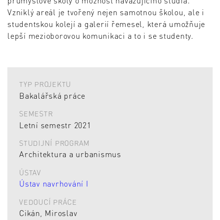
průmyslové školy o možnost navazujícího studia.
Vzniklý areál je tvořený nejen samotnou školou, ale i
studentskou kolejí a galerií řemesel, která umožňuje
lepší mezioborovou komunikaci a to i se studenty.
TYP PROJEKTU
Bakalářská práce
SEMESTR
Letní semestr 2021
STUDIJNÍ PROGRAM
Architektura a urbanismus
ÚSTAV
Ústav navrhování I
VEDOUCÍ PRÁCE
Cikán, Miroslav