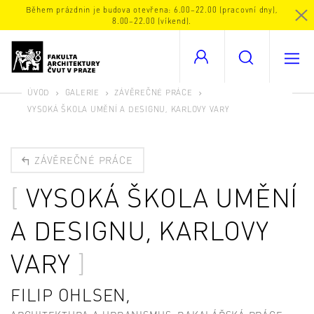
Během prázdnin je budova otevřena: 6.00–22.00 (pracovní dny),
8.00–22.00 (víkend).
ÚVOD
GALERIE
ZÁVĚREČNÉ PRÁCE
VYSOKÁ ŠKOLA UMĚNÍ A DESIGNU, KARLOVY VARY
ZÁVĚREČNÉ PRÁCE
VYSOKÁ ŠKOLA UMĚNÍ
A DESIGNU, KARLOVY
VARY
FILIP OHLSEN,