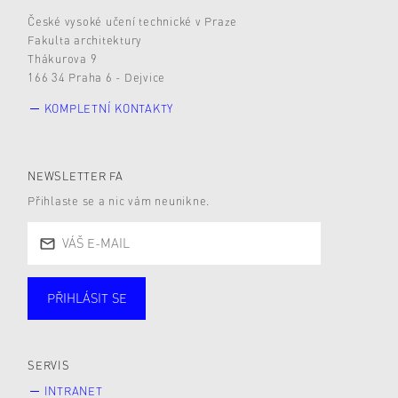
České vysoké učení technické v Praze
Fakulta architektury
Thákurova 9
166 34 Praha 6 - Dejvice
KOMPLETNÍ KONTAKTY
NEWSLETTER FA
Přihlaste se a nic vám neunikne.
PŘIHLÁSIT SE
Studující
Zaměstnané
Alumni
Veřejnost
Zájemce* kyně o studium
SERVIS
INTRANET