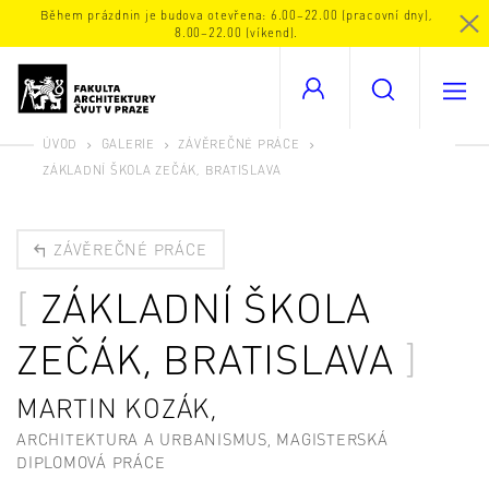
Během prázdnin je budova otevřena: 6.00–22.00 (pracovní dny),
8.00–22.00 (víkend).
ÚVOD
GALERIE
ZÁVĚREČNÉ PRÁCE
ZÁKLADNÍ ŠKOLA ZEČÁK, BRATISLAVA
ZÁVĚREČNÉ PRÁCE
ZÁKLADNÍ ŠKOLA
ZEČÁK, BRATISLAVA
MARTIN KOZÁK,
ARCHITEKTURA A URBANISMUS, MAGISTERSKÁ
DIPLOMOVÁ PRÁCE