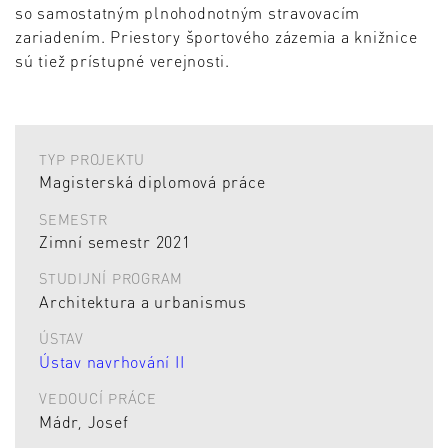
so samostatným plnohodnotným stravovacím
zariadením. Priestory športového zázemia a knižnice
sú tiež prístupné verejnosti.
TYP PROJEKTU
Magisterská diplomová práce
SEMESTR
Zimní semestr 2021
STUDIJNÍ PROGRAM
Architektura a urbanismus
ÚSTAV
Ústav navrhování II
VEDOUCÍ PRÁCE
Mádr, Josef