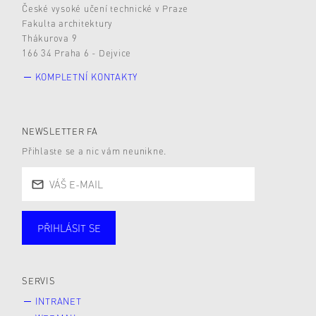
České vysoké učení technické v Praze
Fakulta architektury
Thákurova 9
166 34 Praha 6 - Dejvice
KOMPLETNÍ KONTAKTY
NEWSLETTER FA
Přihlaste se a nic vám neunikne.
PŘIHLÁSIT SE
Studující
Zaměstnané
Alumni
Veřejnost
Zájemce* kyně o studium
SERVIS
INTRANET