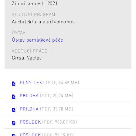
Zimní semestr 2021
STUDIJNÍ PROGRAM
Architektura a urbanismus
ÚSTAV
Ústav památkové péče
VEDOUCÍ PRÁCE
Girsa, Václav
PLNY_TEXT
(PDF, 44,89 MB)
PRILOHA
(PDF, 20,74 MB)
PRILOHA
(PDF, 33,78 MB)
POSUDEK
(PDF, 998,07 KB)
POSUDEK
(PDF, 94,19 KB)