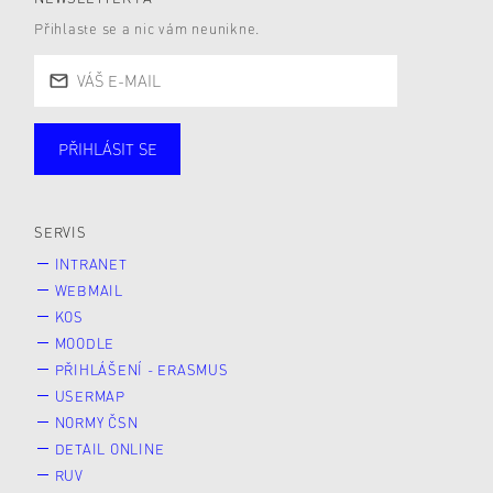
Přihlaste se a nic vám neunikne.
PŘIHLÁSIT SE
Studující
Zaměstnané
Alumni
Veřejnost
Zájemce* kyně o studium
SERVIS
INTRANET
WEBMAIL
KOS
MOODLE
PŘIHLÁŠENÍ - ERASMUS
USERMAP
NORMY ČSN
DETAIL ONLINE
RUV