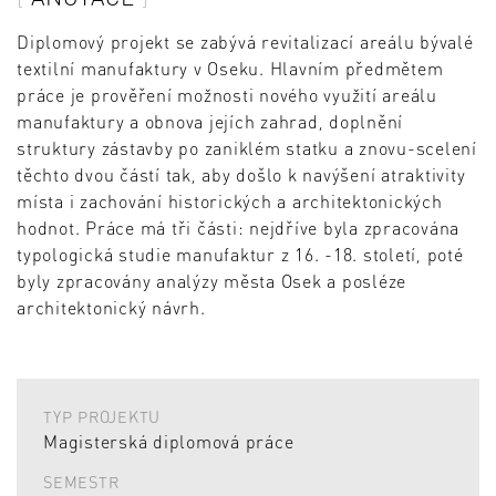
Diplomový projekt se zabývá revitalizací areálu bývalé
textilní manufaktury v Oseku. Hlavním předmětem
práce je prověření možnosti nového využití areálu
manufaktury a obnova jejích zahrad, doplnění
struktury zástavby po zaniklém statku a znovu-scelení
těchto dvou částí tak, aby došlo k navýšení atraktivity
místa i zachování historických a architektonických
hodnot. Práce má tři části: nejdříve byla zpracována
typologická studie manufaktur z 16. -18. století, poté
byly zpracovány analýzy města Osek a posléze
architektonický návrh.
TYP PROJEKTU
Magisterská diplomová práce
SEMESTR