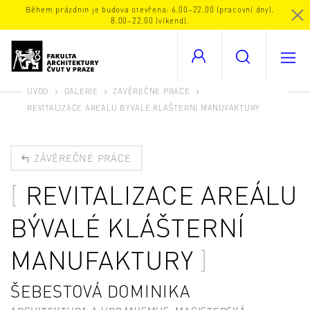
Během prázdnin je budova otevřena: 6.00–22.00 (pracovní dny),
8.00–22.00 (víkend).
ÚVOD
GALERIE
ZÁVĚREČNÉ PRÁCE
REVITALIZACE AREÁLU BÝVALÉ KLÁŠTERNÍ MANUFAKTURY
ZÁVĚREČNÉ PRÁCE
REVITALIZACE AREÁLU
BÝVALÉ KLÁŠTERNÍ
MANUFAKTURY
ŠEBESTOVÁ DOMINIKA