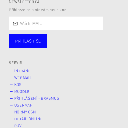
NEWSLETTER FA
Přihlaste se a nic vám neunikne.
PŘIHLÁSIT SE
Studující
Zaměstnané
Alumni
Veřejnost
Zájemce* kyně o studium
SERVIS
INTRANET
WEBMAIL
KOS
MOODLE
PŘIHLÁŠENÍ - ERASMUS
USERMAP
NORMY ČSN
DETAIL ONLINE
RUV