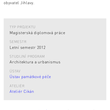
obyvatel Jihlavy.
TYP PROJEKTU
Magisterská diplomová práce
SEMESTR
Letní semestr 2012
STUDIJNÍ PROGRAM
Architektura a urbanismus
ÚSTAV
Ústav památkové péče
ATELIÉR
Ateliér Cikán