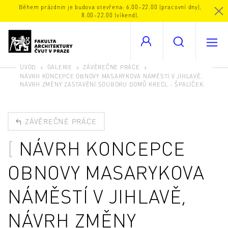
Během prázdnin je budova otevřena: 6.00–22.00 (pracovní dny),
8.00–22.00 (víkend).
ÚVOD
GALERIE
ZÁVĚREČNÉ PRÁCE
NÁVRH KONCEPCE OBNOVY MASARYKOVA NÁMĚSTÍ V JIHLAVĚ,
NÁVRH ZMĚNY ZASTAVĚNÍ SOUBORU DOMŮ KRECL - ŠPALÍČEK.
ZÁVĚREČNÉ PRÁCE
NÁVRH KONCEPCE
OBNOVY MASARYKOVA
NÁMĚSTÍ V JIHLAVĚ,
NÁVRH ZMĚNY