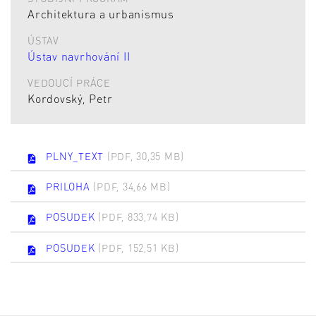
Architektura a urbanismus
ÚSTAV
Ústav navrhování II
VEDOUCÍ PRÁCE
Kordovský, Petr
PLNY_TEXT
(PDF, 30,35 MB)
PRILOHA
(PDF, 34,66 MB)
POSUDEK
(PDF, 833,74 KB)
POSUDEK
(PDF, 152,51 KB)