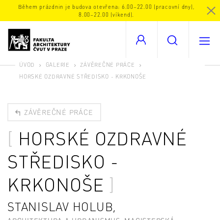
Během prázdnin je budova otevřena: 6.00–22.00 (pracovní dny),
8.00–22.00 (víkend).
ÚVOD
GALERIE
ZÁVĚREČNÉ PRÁCE
HORSKÉ OZDRAVNÉ STŘEDISKO - KRKONOŠE
ZÁVĚREČNÉ PRÁCE
HORSKÉ OZDRAVNÉ
STŘEDISKO -
KRKONOŠE
STANISLAV HOLUB,