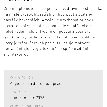
Cílem diplomové práce je návrh ozdravného střediska
na místě bývalých Jestřábích bud poblíž Zlatého
návrší v Krkonoších. Ambicí je navrhnout budovu,
která souzní s okolní krajinou, kde si lidé během
několikadenních, či týdenních pobytů zlepší své
fyzické a psychické zdraví, nebo vyléčí od problému,
který je trápí. Zároveň projekt ukazuje možnost
netradiční výstavby v lokalitě se spíše tradiční
architekturou.
TYP PROJEKTU
Magisterská diplomová práce
SEMESTR
Letní semestr 2023
STUDIJNÍ PROGRAM