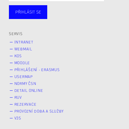
PŘIHLÁSIT SE
Studující
Zaměstnané
Alumni
Veřejnost
Zájemce* kyně o studium
SERVIS
INTRANET
WEBMAIL
KOS
MOODLE
PŘIHLÁŠENÍ - ERASMUS
USERMAP
NORMY ČSN
DETAIL ONLINE
RUV
REZERVACE
PROVOZNÍ DOBA A SLUŽBY
V3S