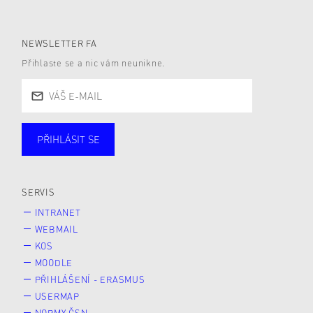
NEWSLETTER FA
Přihlaste se a nic vám neunikne.
PŘIHLÁSIT SE
Studující
Zaměstnané
Alumni
Veřejnost
Zájemce* kyně o studium
SERVIS
INTRANET
WEBMAIL
KOS
MOODLE
PŘIHLÁŠENÍ - ERASMUS
USERMAP
NORMY ČSN