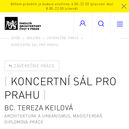
Během prázdnin je budova otevřena: 6.00–22.00 (pracovní dny),
8.00–22.00 (víkend).
ÚVOD
GALERIE
ZÁVĚREČNÉ PRÁCE
KONCERTNÍ SÁL PRO PRAHU
ZÁVĚREČNÉ PRÁCE
KONCERTNÍ SÁL PRO
PRAHU
BC. TEREZA KEILOVÁ
ARCHITEKTURA A URBANISMUS, MAGISTERSKÁ
DIPLOMOVÁ PRÁCE