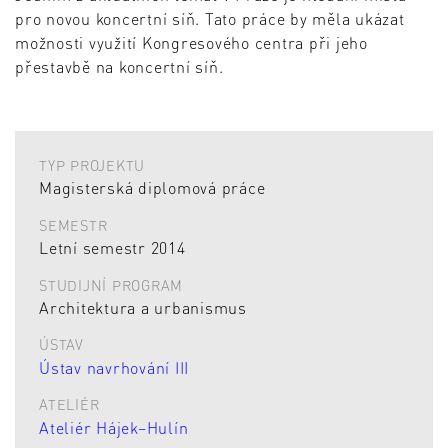
pro novou koncertní síň. Tato práce by měla ukázat
možnosti využití Kongresového centra při jeho
přestavbě na koncertní síň.
TYP PROJEKTU
Magisterská diplomová práce
SEMESTR
Letní semestr 2014
STUDIJNÍ PROGRAM
Architektura a urbanismus
ÚSTAV
Ústav navrhování III
ATELIÉR
Ateliér Hájek–Hulín