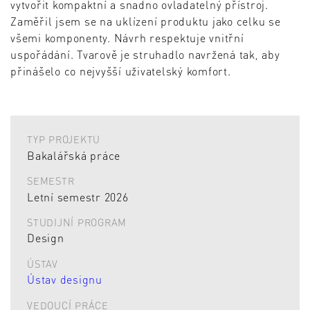
vytvořit kompaktní a snadno ovladatelný přístroj.
Zaměřil jsem se na uklízení produktu jako celku se
všemi komponenty. Návrh respektuje vnitřní
uspořádání. Tvarově je struhadlo navržená tak, aby
přinášelo co nejvyšší uživatelský komfort.
TYP PROJEKTU
Bakalářská práce
SEMESTR
Letní semestr 2026
STUDIJNÍ PROGRAM
Design
ÚSTAV
Ústav designu
VEDOUCÍ PRÁCE