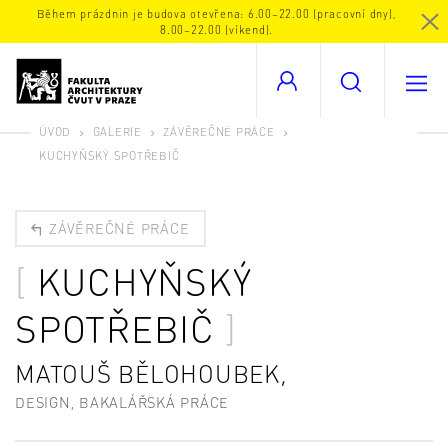
Během prázdnin je budova otevřena: 6.00–22.00 (pracovní dny),
8.00–22.00 (víkend).
ÚVOD
GALERIE
ZÁVĚREČNÉ PRÁCE
KUCHYŇSKÝ SPOTŘEBIČ
ZÁVĚREČNÉ PRÁCE
KUCHYŇSKÝ
SPOTŘEBIČ
MATOUŠ BĚLOHOUBEK,
DESIGN, BAKALÁŘSKÁ PRÁCE