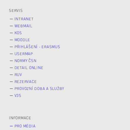
Veřejnost
Zájemce* kyně o studium
SERVIS
INTRANET
WEBMAIL
KOS
MOODLE
PŘIHLÁŠENÍ - ERASMUS
USERMAP
NORMY ČSN
DETAIL ONLINE
RUV
REZERVACE
PROVOZNÍ DOBA A SLUŽBY
V3S
INFORMACE
PRO MÉDIA