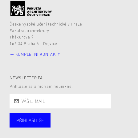
České vysoké učení technické v Praze
Fakulta architektury
Thákurova 9
166 34 Praha 6 - Dejvice
KOMPLETNÍ KONTAKTY
NEWSLETTER FA
Přihlaste se a nic vám neunikne.
PŘIHLÁSIT SE
Studující
Zaměstnané
Alumni
Veřejnost
Zájemce* kyně o studium