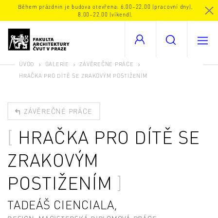
Během prázdnin je budova otevřena: 6.00–22.00 (pracovní dny),
8.00–22.00 (víkend).
ÚVOD
GALERIE
ZÁVĚREČNÉ PRÁCE
HRAČKA PRO DÍTĚ SE ZRAKOVÝM POSTIŽENÍM
ZÁVĚREČNÉ PRÁCE
HRAČKA PRO DÍTĚ SE
ZRAKOVÝM
POSTIŽENÍM
TADEÁŠ CIENCIALA,