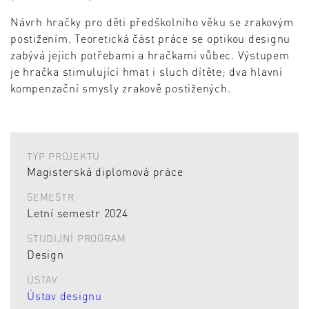
Návrh hračky pro děti předškolního věku se zrakovým
postižením. Teoretická část práce se optikou designu
zabývá jejich potřebami a hračkami vůbec. Výstupem
je hračka stimulující hmat i sluch dítěte; dva hlavní
kompenzační smysly zrakově postižených.
TYP PROJEKTU
Magisterská diplomová práce
SEMESTR
Letní semestr 2024
STUDIJNÍ PROGRAM
Design
ÚSTAV
Ústav designu