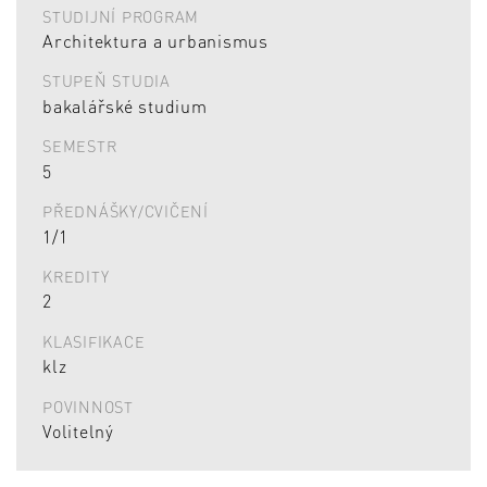
STUDIJNÍ PROGRAM
Architektura a urbanismus
STUPEŇ STUDIA
bakalářské studium
SEMESTR
5
PŘEDNÁŠKY/CVIČENÍ
1/1
KREDITY
2
KLASIFIKACE
klz
POVINNOST
Volitelný