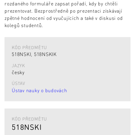
rozdaného formuláře zapsat pořadí, kdy by chtěli
prezentovat. Bezprostředně po prezentaci získávají
zpětné hodnocení od vyučujících a také v diskusi od
kolegů studentů.
KÓD PŘEDMĚTU
518NSKI, 518NSKIK
JAZYK
česky
ÚSTAV
Ústav nauky o budovách
KÓD PŘEDMĚTU
518NSKI