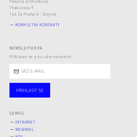
Fakulta architektury
Thákurova 9
166 34 Praha 6 - Dejvice
KOMPLETNÍ KONTAKTY
NEWSLETTER FA
Přihlaste se a nic vám neunikne.
PŘIHLÁSIT SE
Studující
Zaměstnané
Alumni
Veřejnost
Zájemce* kyně o studium
SERVIS
INTRANET
WEBMAIL
KOS