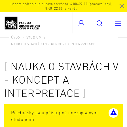
Během prázdnin je budova otevřena: 6.00–22.00 (pracovní dny),
8.00–22.00 (víkend).
ÚVOD
STUDIUM
NAUKA O STAVBÁCH V - KONCEPT A INTERPRETACE
NAUKA O STAVBÁCH V
- KONCEPT A
INTERPRETACE
Přednášky jsou přístupné i nezapsaným
studujícím