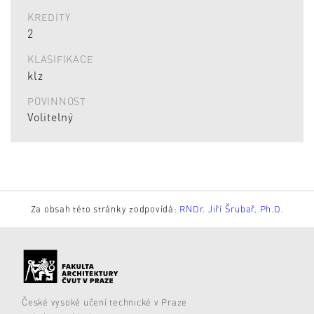
KREDITY
2
KLASIFIKACE
klz
POVINNOST
Volitelný
Za obsah této stránky zodpovídá:
RNDr. Jiří Šrubař, Ph.D.
České vysoké učení technické v Praze