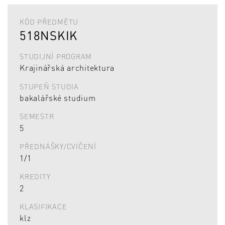
KÓD PŘEDMĚTU
518NSKIK
STUDIJNÍ PROGRAM
Krajinářská architektura
STUPEŇ STUDIA
bakalářské studium
SEMESTR
5
PŘEDNÁŠKY/CVIČENÍ
1/1
KREDITY
2
KLASIFIKACE
klz