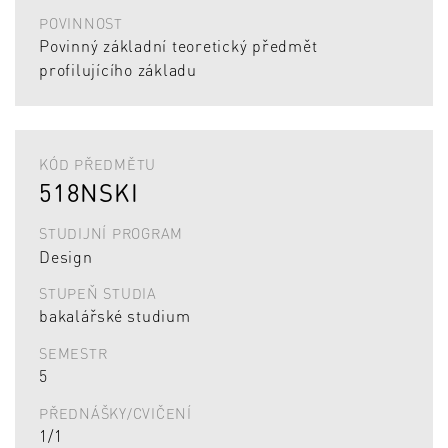
POVINNOST
Povinný základní teoretický předmět
profilujícího základu
KÓD PŘEDMĚTU
518NSKI
STUDIJNÍ PROGRAM
Design
STUPEŇ STUDIA
bakalářské studium
SEMESTR
5
PŘEDNÁŠKY/CVIČENÍ
1/1