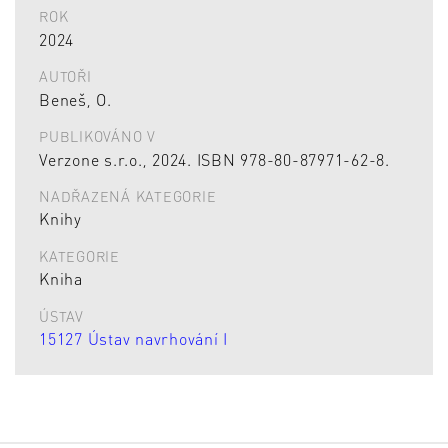
ROK
2024
AUTOŘI
Beneš, O.
PUBLIKOVÁNO V
Verzone s.r.o., 2024. ISBN 978-80-87971-62-8.
NADŘAZENÁ KATEGORIE
Knihy
KATEGORIE
Kniha
ÚSTAV
15127 Ústav navrhování I