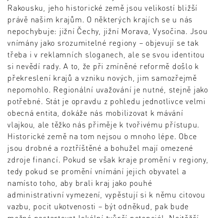
Rakousku, jeho historické země jsou velikostí bližší
právě našim krajům. O některých krajích se u nás
nepochybuje: jižní Čechy, jižní Morava, Vysočina. Jsou
vnímány jako srozumitelné regiony – objevují se tak
třeba i v reklamních sloganech, ale se svou identitou
si nevědí rady. A to, že při zmíněné reformě došlo k
překreslení krajů a vzniku nových, jim samozřejmě
nepomohlo. Regionální uvažování je nutné, stejně jako
potřebné. Stát je opravdu z pohledu jednotlivce velmi
obecná entita, dokáže nás mobilizovat k mávání
vlajkou, ale těžko nás přiměje k tvořivému přístupu.
Historické země na tom nejsou o mnoho lépe. Obce
jsou drobné a roztříštěné a bohužel mají omezené
zdroje financí. Pokud se však kraje promění v regiony,
tedy pokud se promění vnímání jejich obyvatel a
namísto toho, aby brali kraj jako pouhé
administrativní vymezení, vypěstují si k němu citovou
vazbu, pocit ukotvenosti – být odněkud, pak bude
možné nastartovat lokální tvůrčí potenciál. Nejtěžší