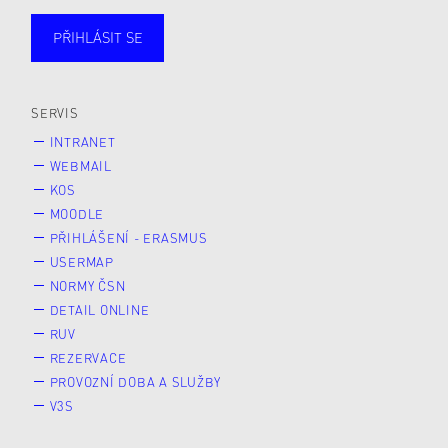
PŘIHLÁSIT SE
Studující
Zaměstnané
Alumni
Veřejnost
Zájemce* kyně o studium
SERVIS
INTRANET
WEBMAIL
KOS
MOODLE
PŘIHLÁŠENÍ - ERASMUS
USERMAP
NORMY ČSN
DETAIL ONLINE
RUV
REZERVACE
PROVOZNÍ DOBA A SLUŽBY
V3S