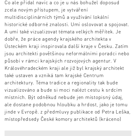
Co ale přidal navíc a co je u nás bohužel doposud
zcela novým přístupem, je vytváření
multidisciplinárních týmů a využívání lokální
historické odborné znalosti. Umí oslovovat a spojovat.
A umí také vizualizovat témata velkých měřítek. Je
dobře, že práce agendy krajského architekta v
Ústeckém kraji inspirovala další kraje v Česku. Zatím
jsou architekti povětšinou neformálními poradci nebo
působí v rámci krajských rozvojových agentur. V
Královéhradeckém kraji ale již byl krajský architekt
také ustaven a vzniká tam krajské Centrum
architektury. Téma tradice a regionality tak bude
vizualizováno a bude si moci nalézt cestu k srdcím
místních. Být odněkud nebude jen místopisný údaj,
ale dostane podobnou hloubku a hrdost, jako je tomu
jinde v Evropě. z předmluvy publikace od Petra Leška,
místopředsedy České komory architektů (kráceno)