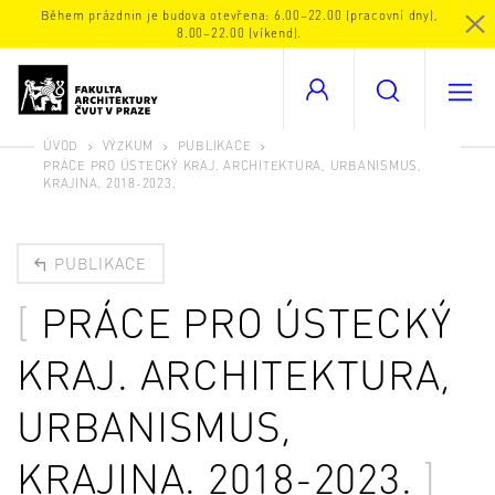
Během prázdnin je budova otevřena: 6.00–22.00 (pracovní dny),
8.00–22.00 (víkend).
ÚVOD
VÝZKUM
PUBLIKACE
PRÁCE PRO ÚSTECKÝ KRAJ. ARCHITEKTURA, URBANISMUS,
KRAJINA. 2018-2023.
PUBLIKACE
PRÁCE PRO ÚSTECKÝ
KRAJ. ARCHITEKTURA,
URBANISMUS,
KRAJINA. 2018-2023.