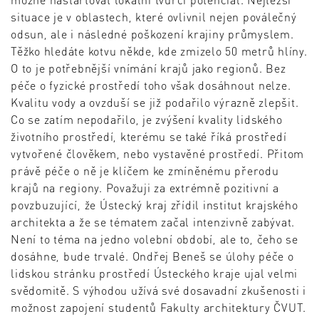
situace je v oblastech, které ovlivnil nejen poválečný
odsun, ale i následné poškození krajiny průmyslem.
Těžko hledáte kotvu někde, kde zmizelo 50 metrů hlíny.
O to je potřebnější vnímání krajů jako regionů. Bez
péče o fyzické prostředí toho však dosáhnout nelze.
Kvalitu vody a ovzduší se již podařilo výrazně zlepšit.
Co se zatím nepodařilo, je zvýšení kvality lidského
životního prostředí, kterému se také říká prostředí
vytvořené člověkem, nebo vystavěné prostředí. Přitom
právě péče o ně je klíčem ke zmíněnému přerodu
krajů na regiony. Považuji za extrémně pozitivní a
povzbuzující, že Ústecký kraj zřídil institut krajského
architekta a že se tématem začal intenzivně zabývat.
Není to téma na jedno volební období, ale to, čeho se
dosáhne, bude trvalé. Ondřej Beneš se úlohy péče o
lidskou stránku prostředí Ústeckého kraje ujal velmi
svědomitě. S výhodou užívá své dosavadní zkušenosti i
možnost zapojení studentů Fakulty architektury ČVUT.