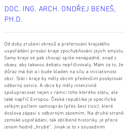
DOC. ING. ARCH. ONDŘEJ BENEŠ,
PH.D.
Od doby zrušení okresů a preferování krajského
uspořádání provází kraje zpochybňování jejich smyslu.
Samy kraje se pak chovají spíše nenápadně, snad z
obavy, aby takovou debatu nepřiživovaly. Mám za to, že
důraz má být a i bude kladen na sílu a iniciativnost
obcí. Stát i kraje by měly obcím především poskytovat
odborný servis. A obce by měly intenzivně
spolupracovat nejen v rámci toho kterého státu, ale
také napříč Evropou. Česká republika je specifická
velkým počtem samospráv (přes šest tisíc), které
doslova zápasí s odborným zázemím. Na druhé straně
zemské uspořádání, tak oblíbené historiky, je přece
jenom hodně „hrubé“. Jinak je to v sousedním