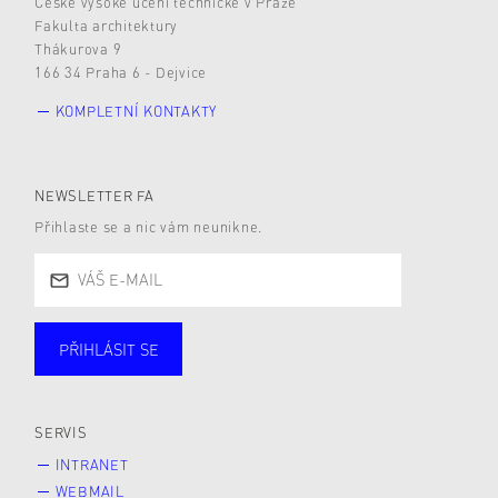
České vysoké učení technické v Praze
Fakulta architektury
Thákurova 9
166 34 Praha 6 - Dejvice
KOMPLETNÍ KONTAKTY
NEWSLETTER FA
Přihlaste se a nic vám neunikne.
PŘIHLÁSIT SE
Studující
Zaměstnané
Alumni
Veřejnost
Zájemce* kyně o studium
SERVIS
INTRANET
WEBMAIL