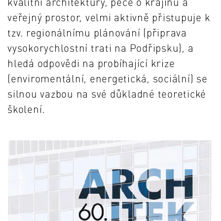
kvalitní architektury, péče o krajinu a
veřejný prostor, velmi aktivně přistupuje k
tzv. regionálnímu plánování (připrava
vysokorychlostní trati na Podřipsku), a
hledá odpovědi na probíhající krize
(enviromentální, energetická, sociální) se
silnou vazbou na své důkladné teoretické
školení.