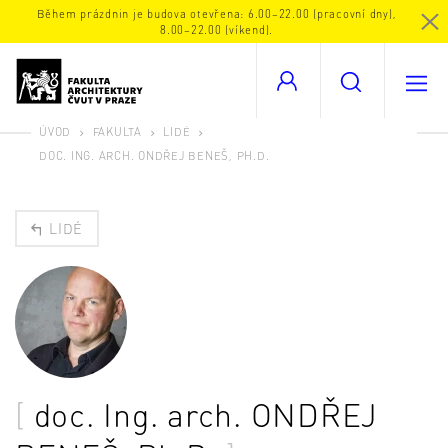
Během prázdnin je budova otevřena: 6.00–22.00 (pracovní dny),
8.00–22.00 (víkend).
ÚVOD
FAKULTA
LIDÉ
DOC. ING. ARCH. ONDŘEJ BENEŠ, PH.D.
LIDÉ
doc. Ing. arch.
ONDŘEJ