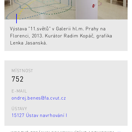
Výstava "11.světů" v Galerii hl.m. Prahy na
Florenci, 2013. Kurátor Radim Kopáč, grafika
Lenka Jasanská.
MÍSTNOST
752
E-MAIL
ondrej.benes@fa.cvut.cz
ÚSTAVY
15127 Ústav navrhování I