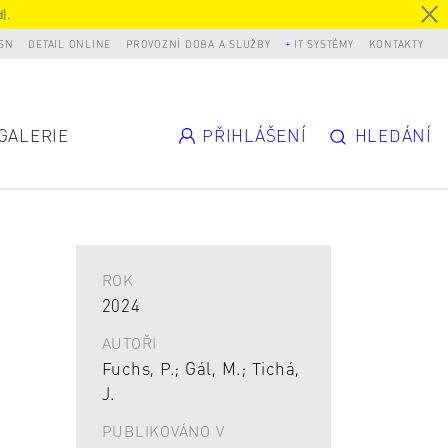
).
SN
DETAIL ONLINE
PROVOZNÍ DOBA A SLUŽBY
IT SYSTÉMY
KONTAKTY
GALERIE
PŘIHLÁŠENÍ
HLEDÁNÍ
ROK
2024
AUTOŘI
Fuchs, P.; Gál, M.; Tichá,
J.
PUBLIKOVÁNO V