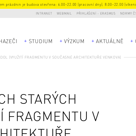
m prázdnin je budova otevřena: 6.00–22.00 (pracovní dny), 8.00–22.00 (víkend
INTRANET
WEBMAIL
PŘIHLÁŠENÍ - ERASMUS
NORMY Č
HAZEČI
STUDIUM
VÝZKUM
AKTUÁLNĚ
ODOL (VYUŽITÍ FRAGMENTU V SOUČASNÉ ARCHITEKTUŘE VENKOVA)
ÁCH STARÝCH
TÍ FRAGMENTU V
HITEKTUŘE