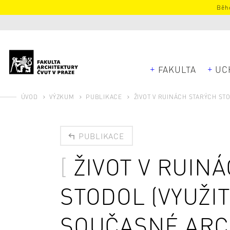
Běhe
FAKULTA
UC
ÚVOD
VÝZKUM
PUBLIKACE
ŽIVOT V RUINÁCH STARÝCH ST
PUBLIKACE
ŽIVOT V RUIN
STODOL (VYUŽI
SOUČASNÉ ARC