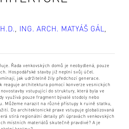
H.D.
,
ING. ARCH. MATYÁŠ GÁL
,
ěňuje. Řada venkovských domů je neobydlená, pouze
h. Hospodářské stavby již neplní svůj účel.
omínají, jak udržitelně žily předchozí generace.
ak reaguje architektura pomocí konverze vesnických
ovostavby vstupující do struktury, která byla ve
dy využívá pouze fragment bývalé stodoly nebo
. Můžeme narazit na různé přístupy k ruině statku,
žití. Do architektonické praxe vstupuje globalizovaná
terá stírá regionální detaily při úpravách venkovských
šech místních materiálů skutečně pravdivé? A je
 okolní krajinu?