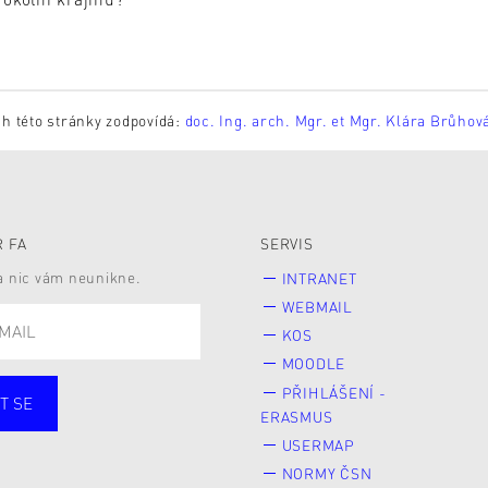
h této stránky zodpovídá:
doc. Ing. arch. Mgr. et Mgr. Klára Brůhov
 FA
SERVIS
 a nic vám neunikne.
INTRANET
WEBMAIL
KOS
MOODLE
PŘIHLÁŠENÍ -
T SE
ERASMUS
cí
Zaměstnané
USERMAP
Veřejnost
NORMY ČSN