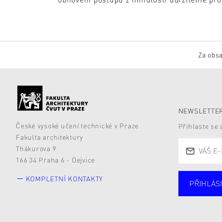
Za obsa
NEWSLETTER
České vysoké učení technické v Praze
Přihlaste se
Fakulta architektury
Thákurova 9
166 34 Praha 6 - Dejvice
KOMPLETNÍ KONTAKTY
PŘIHLÁSI
Studují
Alumni