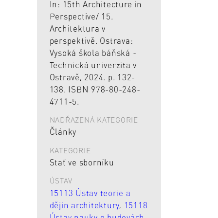
In: 15th Architecture in
Perspective/ 15.
Architektura v
perspektivě. Ostrava:
Vysoká škola báňská -
Technická univerzita v
Ostravě, 2024. p. 132-
138. ISBN 978-80-248-
4711-5.
NADŘAZENÁ KATEGORIE
Články
KATEGORIE
Stať ve sborníku
ÚSTAV
15113 Ústav teorie a
dějin architektury
,
15118
Ústav nauky o budovách