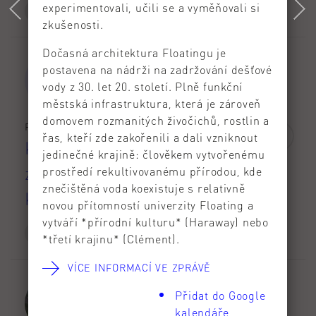
experimentovali, učili se a vyměňovali si
HARMONOGRAM AR
zkušenosti.
Dočasná architektura Floatingu je
postavena na nádrži na zadržování dešťové
vody z 30. let 20. století. Plně funkční
městská infrastruktura, která je zároveň
domovem rozmanitých živočichů, rostlin a
Po 21/9 - 2/10/2026
řas, kteří zde zakořenili a dali vzniknout
Kontrola splněných kreditů
jedinečné krajině: člověkem vytvořenému
za AR 2025/26 podle údajů v
prostředí rekultivovanému přírodou, kde
znečištěná voda koexistuje s relativně
KOS
novou přítomností univerzity Floating a
vytváří *přírodní kulturu* (Haraway) nebo
HARMONOGRAM AR
*třetí krajinu* (Clément).
VÍCE INFORMACÍ VE ZPRÁVĚ
Přidat do Google
kalendáře