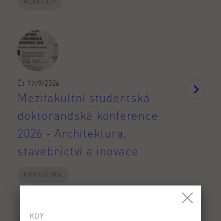
WORKSHOP
Čt 17/9/2026
Mezifakultní studentská
doktorandská konference
2026 - Architektura,
stavebnictví a inovace
KONFERENCE
KDY