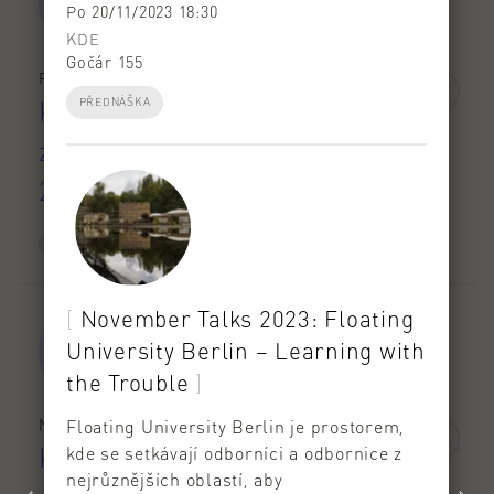
Po 20/11/2023 18:30
KDE
Gočár 155
Pá 18/9/2026
Konečný termín pro zkoušky
PŘEDNÁŠKA
z předmětů zapsaných v LS
2025/26
HARMONOGRAM AR
November Talks 2023: Floating
University Berlin – Learning with
the Trouble
Ne 20/9/2026
Floating University Berlin je prostorem,
Konec akademického roku
kde se setkávají odborníci a odbornice z
nejrůznějších oblastí, aby