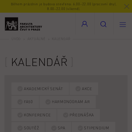
Během prázdnin je budova otevřena: 6.00–22.00 (pracovní dny),
8.00–22.00 (víkend).
ÚVOD
AKTUÁLNĚ
KALENDÁŘ
KALENDÁŘ
AKADEMICKÝ SENÁT
AKCE
FA50
HARMONOGRAM AR
KONFERENCE
PŘEDNÁŠKA
SOUTĚŽ
SPA
STIPENDIUM