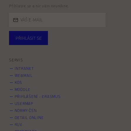
Přihlaste se a nic vám neunikne.
PŘIHLÁSIT SE
Studující
Zaměstnané
Alumni
Veřejnost
Zájemce* kyně o studium
SERVIS
INTRANET
WEBMAIL
KOS
MOODLE
PŘIHLÁŠENÍ - ERASMUS
USERMAP
NORMY ČSN
DETAIL ONLINE
RUV