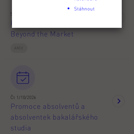
Stáhnout
St 23/9 18:00 - 23/9/2026 19:30
Promítání filmu Thinking
Beyond the Market
AKCE
Čt 1/10/2026
Promoce absolventů a
absolventek bakalářského
studia