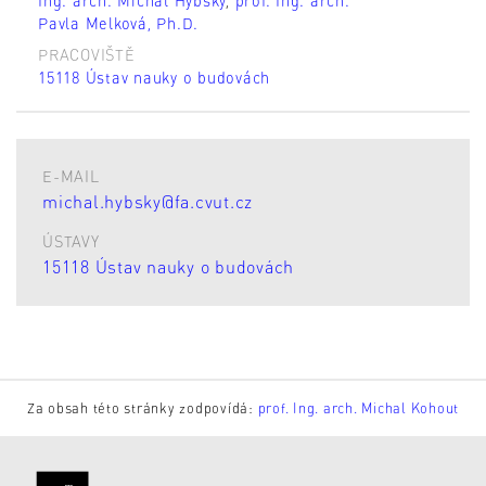
Ing. arch. Michal Hybský
,
prof. Ing. arch.
Pavla Melková, Ph.D.
PRACOVIŠTĚ
15118 Ústav nauky o budovách
E-MAIL
michal.hybsky@fa.cvut.cz
ÚSTAVY
15118 Ústav nauky o budovách
Za obsah této stránky zodpovídá:
prof. Ing. arch. Michal Kohout