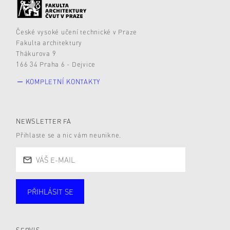
České vysoké učení technické v Praze
Fakulta architektury
Thákurova 9
166 34 Praha 6 - Dejvice
KOMPLETNÍ KONTAKTY
NEWSLETTER FA
Přihlaste se a nic vám neunikne.
PŘIHLÁSIT SE
Studující
Zaměstnané
Alumni
Veřejnost
Zájemce* kyně o studium