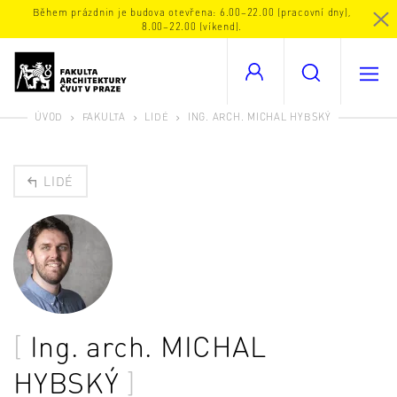
Během prázdnin je budova otevřena: 6.00–22.00 (pracovní dny),
8.00–22.00 (víkend).
ÚVOD
FAKULTA
LIDÉ
ING. ARCH. MICHAL HYBSKÝ
LIDÉ
Ing. arch.
MICHAL
HYBSKÝ