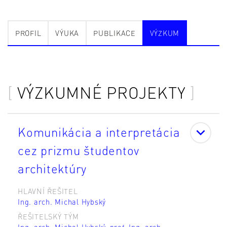
PROFIL
VÝUKA
PUBLIKACE
VÝZKUM
VÝZKUMNÉ PROJEKTY
Komunikácia a interpretácia
cez prizmu študentov
architektúry
HLAVNÍ ŘEŠITEL
Ing. arch. Michal Hybský
ŘEŠITELSKÝ TÝM