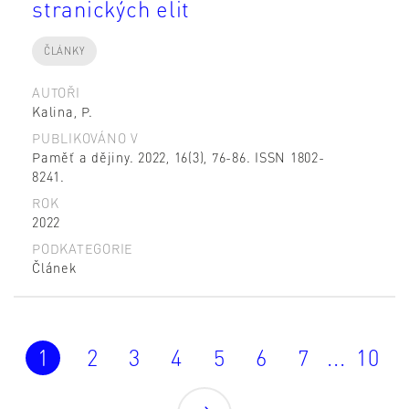
stranických elit
ČLÁNKY
AUTOŘI
Kalina, P.
PUBLIKOVÁNO V
Paměť a dějiny. 2022, 16(3), 76-86. ISSN 1802-
8241.
ROK
2022
PODKATEGORIE
Článek
1
2
3
4
5
6
7
...
10