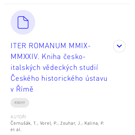
ITER ROMANUM MMIX-
MMXXIV. Kniha česko-
italských vědeckých studií
Českého historického ústavu
v Římě
KNIHY
AUTOŘI
Černušák, T.; Vorel, P.; Zouhar, J.; Kalina, P.
et al.