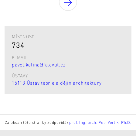
MÍSTNOST
734
E-MAIL
pavel.kalina@fa.cvut.cz
ÚSTAVY
15113 Ústav teorie a dějin architektury
Za obsah této stránky zodpovídá:
prof. Ing. arch. Petr Vorlík, Ph.D.