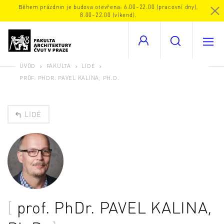
Během prázdnin je budova otevřena: 6.00–22.00 (pracovní dny),
8.00–22.00 (víkend).
ÚVOD
FAKULTA
LIDÉ
PROF. PHDR. PAVEL KALINA, PH.D.
LIDÉ
prof. PhDr.
PAVEL KALINA
,