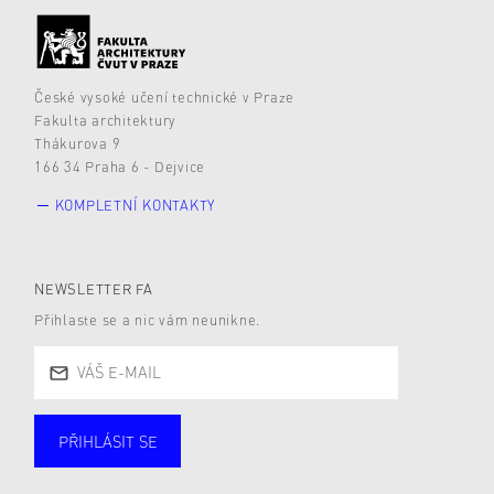
České vysoké učení technické v Praze
Fakulta architektury
Thákurova 9
166 34 Praha 6 - Dejvice
KOMPLETNÍ KONTAKTY
NEWSLETTER FA
Přihlaste se a nic vám neunikne.
PŘIHLÁSIT SE
Studující
Zaměstnané
Alumni
Veřejnost
Zájemce* kyně o studium