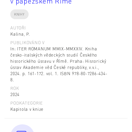
v papežském Římě
KNIHY
AUTOŘI
Kalina, P.
PUBLIKOVÁNO V
In: ITER ROMANUM MMIX-MMXXIV. Kniha
česko-italských vědeckých studií Českého
historického ústavu v Římě. Praha: Historický
ústav Akademie věd České republiky, v.v.i.,
2024. p. 161-172. vol. 1. ISBN 978-80-7286-434-
8.
ROK
2024
PODKATEGORIE
Kapitola v knize