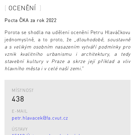
OCENĚNÍ
Pocta ČKA za rok 2022
Porota se shodla na udělení ocenění Petru Hlaváčkovu
jednomyslně, a to proto, že „
dlouhodobě, soustavně
a s velikým osobním nasazením vytváří podmínky pro
vznik kvalitního urbanismu i architektury, a tedy
stavební kultury v Praze a skrze její příklad a vliv
hlavního města i v celé naší zemi
.“
MÍSTNOST
438
E-MAIL
petr.hlavacek@fa.cvut.cz
ÚSTAVY