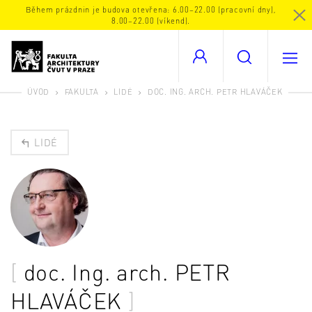
Během prázdnin je budova otevřena: 6.00–22.00 (pracovní dny),
8.00–22.00 (víkend).
ÚVOD
FAKULTA
LIDÉ
DOC. ING. ARCH. PETR HLAVÁČEK
LIDÉ
doc. Ing. arch.
PETR
HLAVÁČEK