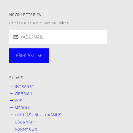
NEWSLETTER FA
Přihlaste se a nic vám neunikne.
PŘIHLÁSIT SE
Studující
Zaměstnané
Alumni
Veřejnost
Zájemce* kyně o studium
SERVIS
INTRANET
WEBMAIL
KOS
MOODLE
PŘIHLÁŠENÍ - ERASMUS
USERMAP
NORMY ČSN