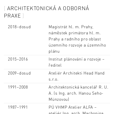
ARCHITEKTONICKÁ A ODBORNÁ
PRAXE
2018–dosud
Magistrát hl. m. Prahy,
náměstek primátora hl. m.
Prahy a radního pro oblast
územního rozvoje a územního
plánu
2015–2016
Institut plánování a rozvoje –
ředitel
2009–dosud
Ateliér Architekti Head Hand
s.r.o.
1991–2008
Architektonická kancelář R. U.
A. (s Ing. arch. Hanou Seho-
Münzovou)
1987–1991
PÚ VHMP Atelier ALFA –
ateliér Ing. arch. Machonina