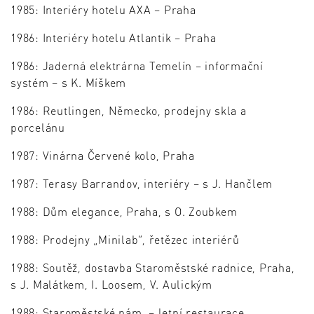
1985: Interiéry hotelu AXA – Praha
1986: Interiéry hotelu Atlantik – Praha
1986: Jaderná elektrárna Temelín – informační
systém – s K. Míškem
1986: Reutlingen, Německo, prodejny skla a
porcelánu
1987: Vinárna Červené kolo, Praha
1987: Terasy Barrandov, interiéry – s J. Hančlem
1988: Dům elegance, Praha, s O. Zoubkem
1988: Prodejny „Minilab“, řetězec interiérů
1988: Soutěž, dostavba Staroměstské radnice, Praha,
s J. Malátkem, I. Loosem, V. Aulickým
1988: Staroměstské nám. – letní restaurace