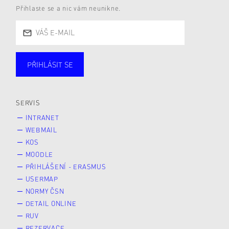
Přihlaste se a nic vám neunikne.
PŘIHLÁSIT SE
Studující
Zaměstnané
Alumni
Veřejnost
Zájemce* kyně o studium
SERVIS
INTRANET
WEBMAIL
KOS
MOODLE
PŘIHLÁŠENÍ - ERASMUS
USERMAP
NORMY ČSN
DETAIL ONLINE
RUV
REZERVACE