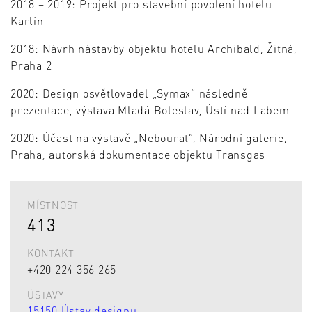
2018 – 2019: Projekt pro stavební povolení hotelu
Karlín
2018: Návrh nástavby objektu hotelu Archibald, Žitná,
Praha 2
2020: Design osvětlovadel „Symax“ následně
prezentace, výstava Mladá Boleslav, Ústí nad Labem
2020: Účast na výstavě „Nebourat“, Národní galerie,
Praha, autorská dokumentace objektu Transgas
MÍSTNOST
413
KONTAKT
+420 224 356 265
ÚSTAVY
15150 Ústav designu