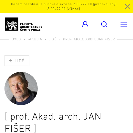
Během prázdnin je budova otevřena: 6.00–22.00 (pracovní dny),
8.00–22.00 (víkend).
ÚVOD
FAKULTA
LIDÉ
PROF. AKAD. ARCH. JAN FIŠER
LIDÉ
prof. Akad. arch.
JAN
FIŠER