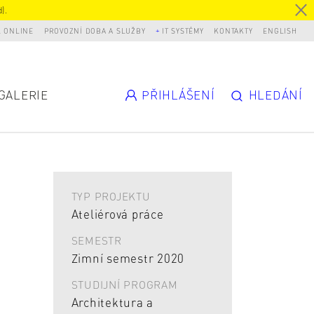
).
L ONLINE
PROVOZNÍ DOBA A SLUŽBY
IT SYSTÉMY
KONTAKTY
ENGLISH
GALERIE
PŘIHLÁŠENÍ
HLEDÁNÍ
TYP PROJEKTU
Ateliérová práce
SEMESTR
Zimní semestr 2020
STUDIJNÍ PROGRAM
Architektura a