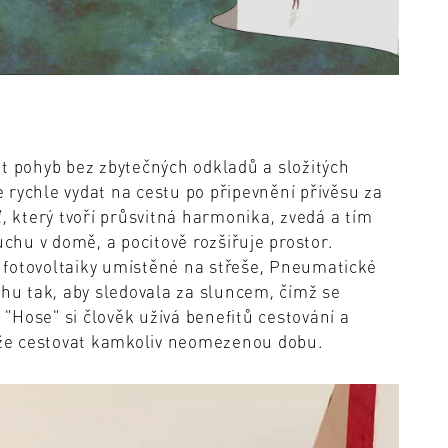
at pohyb bez zbytečných odkladů a složitých
 rychle vydat na cestu po připevnění přívěsu za
ť, který tvoří průsvitná harmonika, zvedá a tím
uchu v domě, a pocitově rozšiřuje prostor.
 fotovoltaiky umístěné na střeše, Pneumatické
chu tak, aby sledovala za sluncem, čímž se
V "Hose" si člověk užívá benefitů cestování a
že cestovat kamkoliv neomezenou dobu.