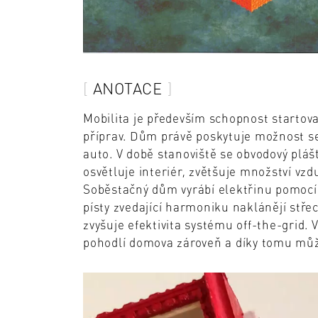
ANOTACE
Mobilita je především schopnost startov
příprav. Dům právě poskytuje možnost se
auto. V době stanoviště se obvodový pláš
osvětluje interiér, zvětšuje množství vzd
Soběstačný dům vyrábí elektřinu pomocí
písty zvedající harmoniku naklánějí stře
zvyšuje efektivita systému off-the-grid. 
pohodlí domova zároveň a díky tomu mů