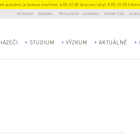
m prázdnin je budova otevřena: 6.00–22.00 (pracovní dny), 8.00–22.00 (víkend
INTRANET
WEBMAIL
PŘIHLÁŠENÍ - ERASMUS
NORMY ČSN
DETAI
HAZEČI
STUDIUM
VÝZKUM
AKTUÁLNĚ