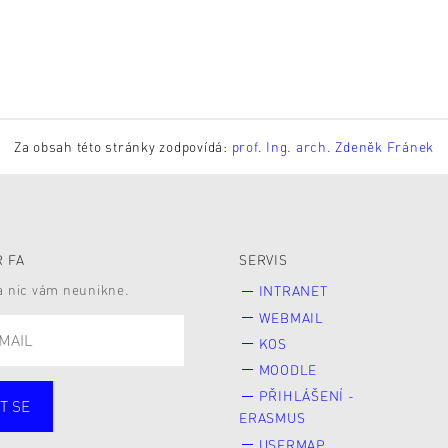
Za obsah této stránky zodpovídá:
prof. Ing. arch. Zdeněk Fránek
 FA
SERVIS
 a nic vám neunikne.
INTRANET
WEBMAIL
KOS
MOODLE
PŘIHLÁŠENÍ -
T SE
ERASMUS
cí
Zaměstnané
USERMAP