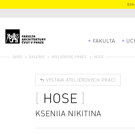
Běhe
FAKULTA
UC
ÚVOD
GALERIE
ATELIÉROVÉ PRÁCE
HOSE
VÝSTAVA ATELIÉROVÝCH PRACÍ
HOSE
KSENIIA NIKITINA