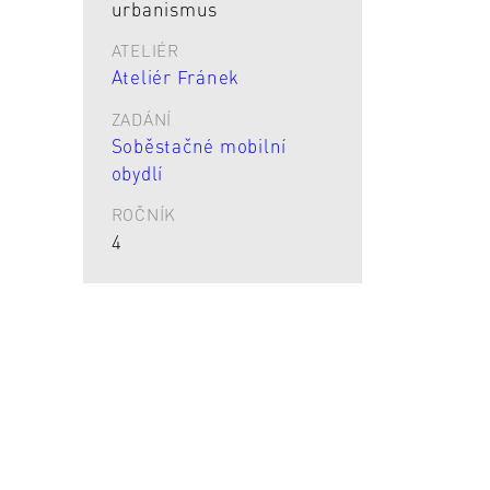
urbanismus
ATELIÉR
Ateliér Fránek
ZADÁNÍ
Soběstačné mobilní
obydlí
ROČNÍK
4