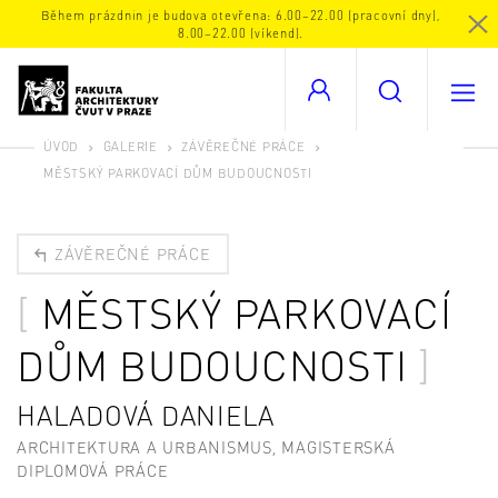
Během prázdnin je budova otevřena: 6.00–22.00 (pracovní dny),
8.00–22.00 (víkend).
ÚVOD
GALERIE
ZÁVĚREČNÉ PRÁCE
MĚSTSKÝ PARKOVACÍ DŮM BUDOUCNOSTI
ZÁVĚREČNÉ PRÁCE
MĚSTSKÝ PARKOVACÍ
DŮM BUDOUCNOSTI
HALADOVÁ DANIELA
ARCHITEKTURA A URBANISMUS, MAGISTERSKÁ
DIPLOMOVÁ PRÁCE