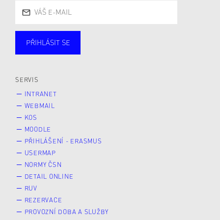
PŘIHLÁSIT SE
Studující
Zaměstnané
Alumni
Veřejnost
Zájemce* kyně o studium
SERVIS
INTRANET
WEBMAIL
KOS
MOODLE
PŘIHLÁŠENÍ - ERASMUS
USERMAP
NORMY ČSN
DETAIL ONLINE
RUV
REZERVACE
PROVOZNÍ DOBA A SLUŽBY