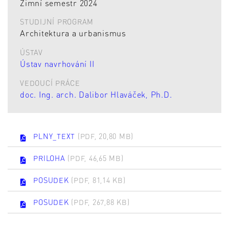
Zimní semestr 2024
STUDIJNÍ PROGRAM
Architektura a urbanismus
ÚSTAV
Ústav navrhování II
VEDOUCÍ PRÁCE
doc. Ing. arch. Dalibor Hlaváček, Ph.D.
PLNY_TEXT
(PDF, 20,80 MB)
PRILOHA
(PDF, 46,65 MB)
POSUDEK
(PDF, 81,14 KB)
POSUDEK
(PDF, 267,88 KB)