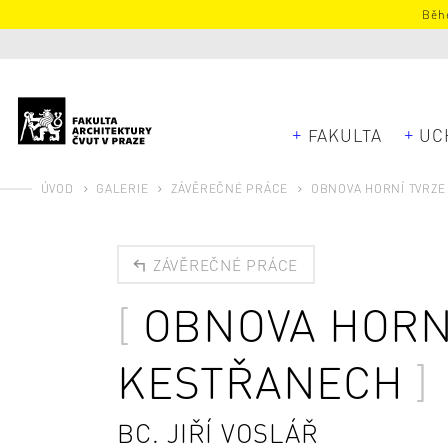
Běhe
FAKULTA
UC
ÚVOD
GALERIE
ZÁVĚREČNÉ PRÁCE
OBNOVA HORNÍ TVRZE
ZÁVĚREČNÉ PRÁCE
OBNOVA HORNÍ
KESTŘANECH
BC. JIŘÍ VOSLÁŘ