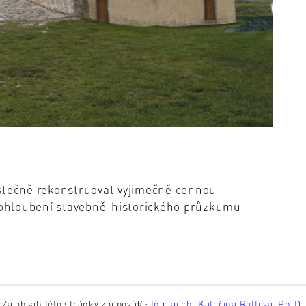
 částečně rekonstruovat výjimečně cennou
prohloubení stavebně-historického průzkumu
Za obsah této stránky zodpovídá:
Ing. arch. Kateřina Rottová, Ph.D.