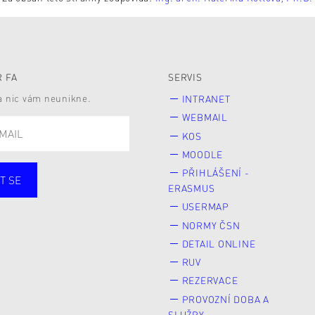
 FA
SERVIS
 a nic vám neunikne.
INTRANET
WEBMAIL
KOS
MOODLE
PŘIHLÁŠENÍ -
T SE
ERASMUS
cí
Zaměstnané
USERMAP
Veřejnost
NORMY ČSN
e* kyně o studium
DETAIL ONLINE
RUV
REZERVACE
PROVOZNÍ DOBA A
SLUŽBY