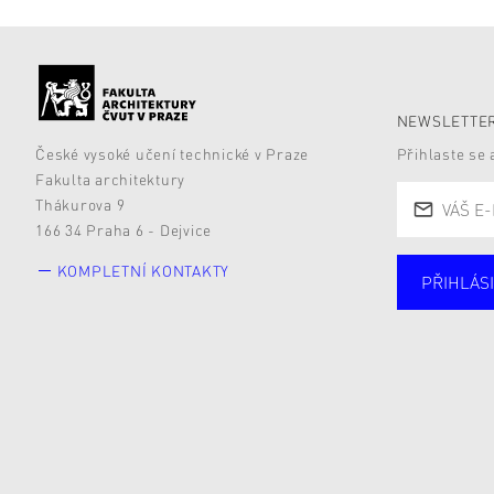
NEWSLETTER
České vysoké učení technické v Praze
Přihlaste se
Fakulta architektury
Thákurova 9
166 34 Praha 6 - Dejvice
KOMPLETNÍ KONTAKTY
PŘIHLÁSI
Studují
Alumni
Zájemc