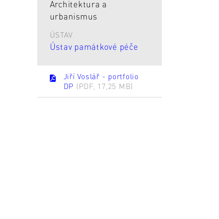
Architektura a
urbanismus
ÚSTAV
Ústav památkové péče
Jiří Voslář - portfolio
DP
(PDF, 17,25 MB)