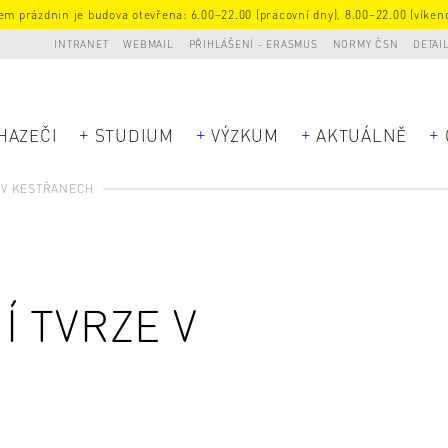
m prázdnin je budova otevřena: 6.00–22.00 (pracovní dny), 8.00–22.00 (víkend
INTRANET
WEBMAIL
PŘIHLÁŠENÍ - ERASMUS
NORMY ČSN
DETAI
HAZEČI
STUDIUM
VÝZKUM
AKTUÁLNĚ
 V KESTŘANECH
 TVRZE V