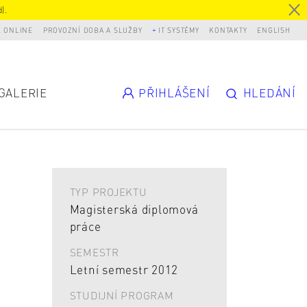
).
L ONLINE
PROVOZNÍ DOBA A SLUŽBY
IT SYSTÉMY
KONTAKTY
ENGLISH
GALERIE
PŘIHLÁŠENÍ
HLEDÁNÍ
TYP PROJEKTU
Magisterská diplomová
práce
SEMESTR
Letní semestr 2012
STUDIJNÍ PROGRAM