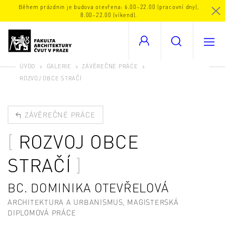
Během prázdnin je budova otevřena: 6.00–22.00 (pracovní dny),
8.00–22.00 (víkend).
ÚVOD
GALERIE
ZÁVĚREČNÉ PRÁCE
ROZVOJ OBCE STRAČÍ
ZÁVĚREČNÉ PRÁCE
ROZVOJ OBCE
STRAČÍ
BC. DOMINIKA OTEVŘELOVÁ
ARCHITEKTURA A URBANISMUS, MAGISTERSKÁ
DIPLOMOVÁ PRÁCE