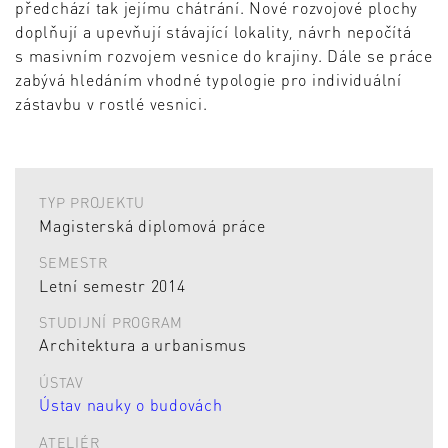
předchází tak jejímu chátrání. Nové rozvojové plochy
doplňují a upevňují stávající lokality, návrh nepočítá
s masivním rozvojem vesnice do krajiny. Dále se práce
zabývá hledáním vhodné typologie pro individuální
zástavbu v rostlé vesnici.
TYP PROJEKTU
Magisterská diplomová práce
SEMESTR
Letní semestr 2014
STUDIJNÍ PROGRAM
Architektura a urbanismus
ÚSTAV
Ústav nauky o budovách
ATELIÉR