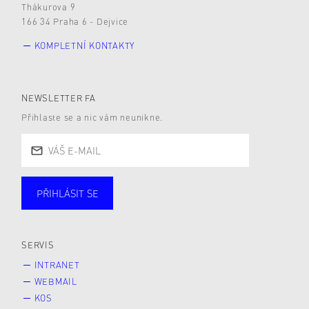
Thákurova 9
166 34 Praha 6 - Dejvice
KOMPLETNÍ KONTAKTY
NEWSLETTER FA
Přihlaste se a nic vám neunikne.
PŘIHLÁSIT SE
Studující
Zaměstnané
Alumni
Veřejnost
Zájemce* kyně o studium
SERVIS
INTRANET
WEBMAIL
KOS