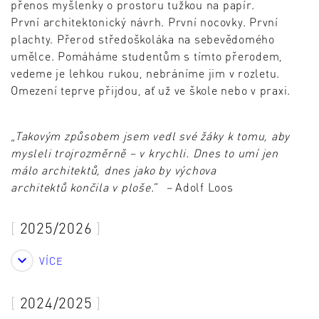
přenos myšlenky o prostoru tužkou na papír.
První architektonický návrh. První nocovky. První
plachty. Přerod středoškoláka na sebevědomého
umělce. Pomáháme studentům s tímto přerodem,
vedeme je lehkou rukou, nebráníme jim v rozletu.
Omezení teprve přijdou, ať už ve škole nebo v praxi.
„Takovým způsobem jsem vedl své žáky k tomu, aby
mysleli trojrozměrně – v krychli. Dnes to umí jen
málo architektů, dnes jako by výchova
architektů končila v ploše.
“
–
Adolf Loos
2025/2026
VÍCE
2024/2025