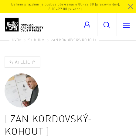
Během prázdnin je budova otevřena: 6.00–22.00 (pracovní dny),
8.00–22.00 (víkend).
ÚVOD
STUDIUM
ZAN KORDOVSKÝ-KOHOUT
ATELIÉRY
ZAN KORDOVSKÝ-
KOHOUT