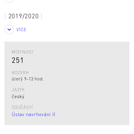
2019/2020
VÍCE
MÍSTNOST
251
ROZVRH
úterý 9–13 hod.
JAZYK
český
SOUČÁSTÍ
Ústav navrhování II