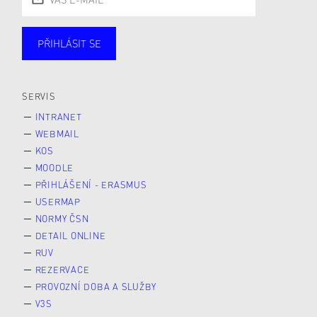
PŘIHLÁSIT SE
Studující
Zaměstnané
Alumni
Veřejnost
Zájemce* kyně o studium
SERVIS
INTRANET
WEBMAIL
KOS
MOODLE
PŘIHLÁŠENÍ - ERASMUS
USERMAP
NORMY ČSN
DETAIL ONLINE
RUV
REZERVACE
PROVOZNÍ DOBA A SLUŽBY
V3S