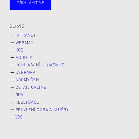
PŘIHLÁSIT SE
Studující
Zaměstnané
Alumni
Veřejnost
Zájemce* kyně o studium
SERVIS
INTRANET
WEBMAIL
KOS
MOODLE
PŘIHLÁŠENÍ - ERASMUS
USERMAP
NORMY ČSN
DETAIL ONLINE
RUV
REZERVACE
PROVOZNÍ DOBA A SLUŽBY
V3S