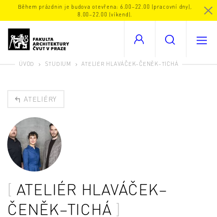
Během prázdnin je budova otevřena: 6.00–22.00 (pracovní dny),
8.00–22.00 (víkend).
ÚVOD
STUDIUM
ATELIÉR HLAVÁČEK–ČENĚK–TICHÁ
ATELIÉRY
ATELIÉR HLAVÁČEK–
ČENĚK–TICHÁ