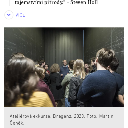
tajemstvími přírody.“
–
Steven Holl
VÍCE
Ateliérová exkurze, Bregenz, 2020. Foto: Martin
Čeněk.