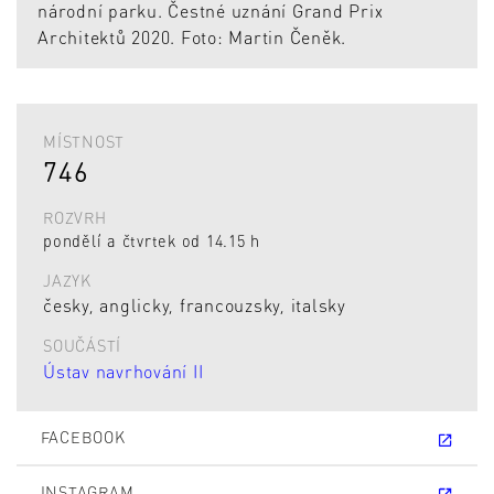
národní parku. Čestné uznání Grand Prix
Architektů 2020. Foto: Martin Čeněk.
MÍSTNOST
746
ROZVRH
pondělí a čtvrtek od 14.15 h
JAZYK
česky, anglicky, francouzsky, italsky
SOUČÁSTÍ
Ústav navrhování II
FACEBOOK
INSTAGRAM