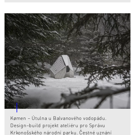
Kømen – Útulna u Balvanového vodopádu.
Design–build projekt ateliéru pro Správu
Krkonošského národní parku. Čestné uznání