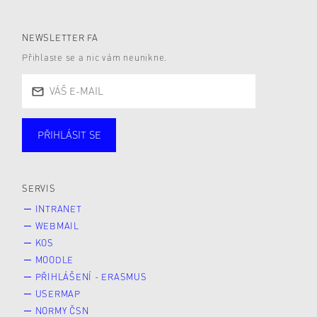
NEWSLETTER FA
Přihlaste se a nic vám neunikne.
PŘIHLÁSIT SE
Studující
Zaměstnané
Alumni
Veřejnost
Zájemce* kyně o studium
SERVIS
INTRANET
WEBMAIL
KOS
MOODLE
PŘIHLÁŠENÍ - ERASMUS
USERMAP
NORMY ČSN