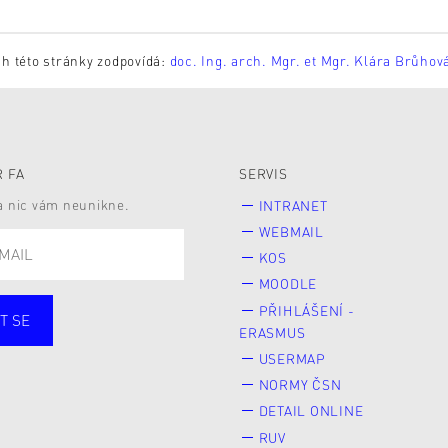
h této stránky zodpovídá:
doc. Ing. arch. Mgr. et Mgr. Klára Brůhov
 FA
SERVIS
 a nic vám neunikne.
INTRANET
WEBMAIL
KOS
MOODLE
PŘIHLÁŠENÍ -
T SE
ERASMUS
cí
Zaměstnané
USERMAP
Veřejnost
NORMY ČSN
e* kyně o studium
DETAIL ONLINE
RUV