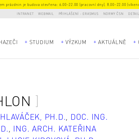
m prázdnin je budova otevřena: 6.00–22.00 (pracovní dny), 8.00–22.00 (víkend
INTRANET
WEBMAIL
PŘIHLÁŠENÍ - ERASMUS
NORMY ČSN
DETAI
HAZEČI
STUDIUM
VÝZKUM
AKTUÁLNĚ
HLON
 HLAVÁČEK, PH.D.
,
DOC. ING.
D.
,
ING. ARCH. KATEŘINA