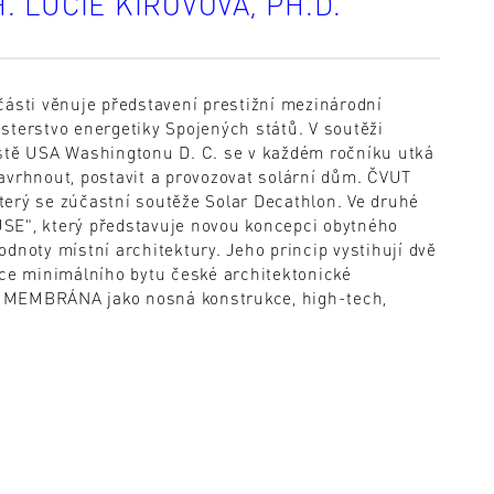
. LUCIE KIROVOVÁ, PH.D.
části věnuje představení prestižní mezinárodní
sterstvo energetiky Spojených států. V soutěži
ěstě USA Washingtonu D. C. se v každém ročníku utká
avrhnout, postavit a provozovat solární dům. ČVUT
terý se zúčastní soutěže Solar Decathlon. Ve druhé
SE", který představuje novou koncepci obytného
dnoty místní architektury. Jeho princip vystihují dvě
e minimálního bytu české architektonické
ní. MEMBRÁNA jako nosná konstrukce, high-tech,