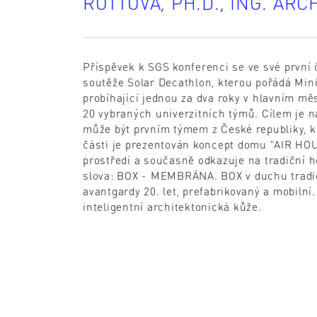
ROTTOVÁ, PH.D.
,
ING. ARCH
Příspěvek k SGS konferenci se ve své první 
soutěže Solar Decathlon, kterou pořádá Mini
probíhající jednou za dva roky v hlavním m
20 vybraných univerzitních týmů. Cílem je n
může být prvním týmem z České republiky, k
části je prezentován koncept domu "AIR HOU
prostředí a současně odkazuje na tradiční ho
slova: BOX - MEMBRÁNA. BOX v duchu tradic
avantgardy 20. let, prefabrikovaný a mobil
inteligentní architektonická kůže.