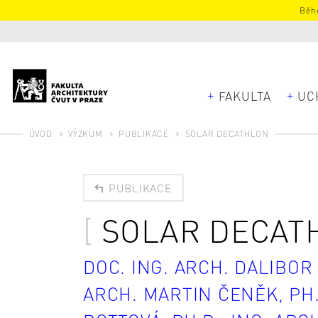
Běhe
FAKULTA
UC
ÚVOD
VÝZKUM
PUBLIKACE
SOLAR DECATHLON
PUBLIKACE
SOLAR DECAT
DOC. ING. ARCH. DALIBOR
ARCH. MARTIN ČENĚK, PH.