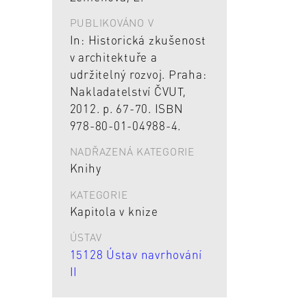
PUBLIKOVÁNO V
In: Historická zkušenost
v architektuře a
udržitelný rozvoj. Praha:
Nakladatelství ČVUT,
2012. p. 67-70. ISBN
978-80-01-04988-4.
NADŘAZENÁ KATEGORIE
Knihy
KATEGORIE
Kapitola v knize
ÚSTAV
15128 Ústav navrhování
II