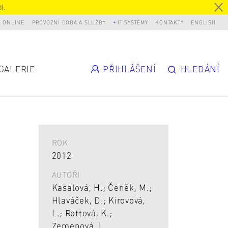
).
L ONLINE
PROVOZNÍ DOBA A SLUŽBY
IT SYSTÉMY
KONTAKTY
ENGLISH
GALERIE
PŘIHLÁŠENÍ
HLEDÁNÍ
ROK
2012
AUTOŘI
Kasalová, H.; Čeněk, M.;
Hlaváček, D.; Kirovová,
L.; Rottová, K.;
Zemenová, L.