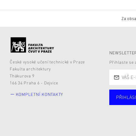
Za obsa
NEWSLETTER
České vysoké učení technické v Praze
Přihlaste se
Fakulta architektury
Thákurova 9
166 34 Praha 6 - Dejvice
KOMPLETNÍ KONTAKTY
PŘIHLÁSI
Studují
Alumni
Zájemc