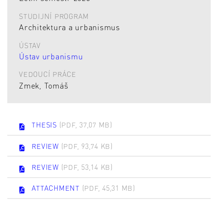
STUDIJNÍ PROGRAM
Architektura a urbanismus
ÚSTAV
Ústav urbanismu
VEDOUCÍ PRÁCE
Zmek, Tomáš
THESIS
(PDF, 37,07 MB)
REVIEW
(PDF, 93,74 KB)
REVIEW
(PDF, 53,14 KB)
ATTACHMENT
(PDF, 45,31 MB)