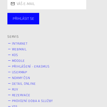
PŘIHLÁSIT SE
Studující
Zaměstnané
Alumni
Veřejnost
Zájemce* kyně o studium
SERVIS
INTRANET
WEBMAIL
KOS
MOODLE
PŘIHLÁŠENÍ - ERASMUS
USERMAP
NORMY ČSN
DETAIL ONLINE
RUV
REZERVACE
PROVOZNÍ DOBA A SLUŽBY
V3S