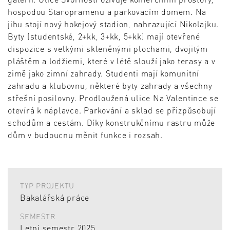
hospodou Staropramenu a parkovacím domem. Na
jihu stojí nový hokejový stadion, nahrazující Nikolajku.
Byty (studentské, 2+kk, 3+kk, 5+kk) mají otevřené
dispozice s velkými skleněnými plochami, dvojitým
pláštěm a lodžiemi, které v létě slouží jako terasy a v
zimě jako zimní zahrady. Studenti mají komunitní
zahradu a klubovnu, některé byty zahrady a všechny
střešní posilovny. Prodloužená ulice Na Valentince se
otevírá k náplavce. Parkování a sklad se přizpůsobují
schodům a cestám. Díky konstrukčnímu rastru může
dům v budoucnu měnit funkce i rozsah.
TYP PROJEKTU
Bakalářská práce
SEMESTR
Letní semestr 2025