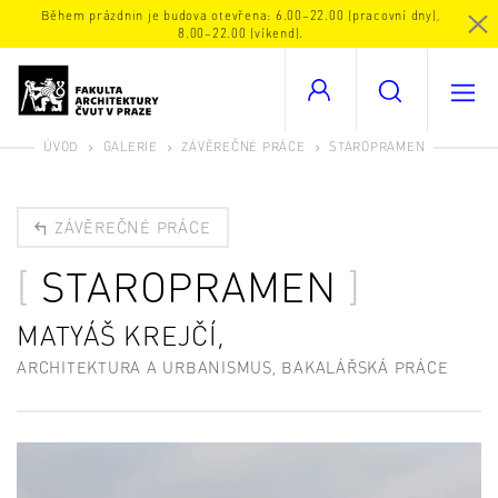
Během prázdnin je budova otevřena: 6.00–22.00 (pracovní dny),
8.00–22.00 (víkend).
ÚVOD
GALERIE
ZÁVĚREČNÉ PRÁCE
STAROPRAMEN
ZÁVĚREČNÉ PRÁCE
STAROPRAMEN
MATYÁŠ KREJČÍ,
ARCHITEKTURA A URBANISMUS, BAKALÁŘSKÁ PRÁCE