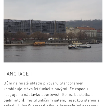
ANOTACE
Dům na místě skladu pivovaru Staropramen
kombinuje stávající funkci s novými. Ze západu
reaguje na náplavku sportovišti (tenis, basketbal,
badminton), multifunkčním sálem, lezeckou stěnou a
galerií. Ulice Svornosti oživuje komerčními prostory,